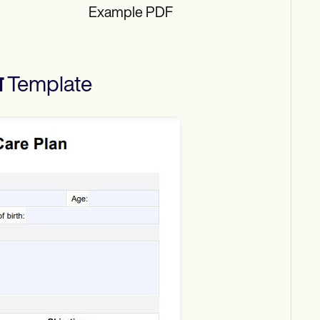
Example PDF
न
Template