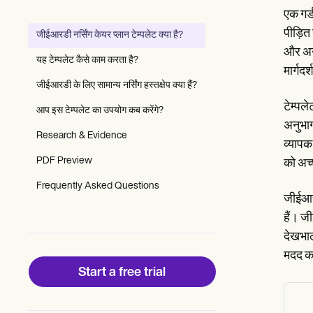
Patient Visit Summary Template
एक गर्
Help Center
Demos
पीड़ित
जीईआरडी नर्सिंग केयर प्लान टेम्पलेट क्या है?
Training Hub
और अन्
Webinars
यह टेम्पलेट कैसे काम करता है?
Switch to Carepatron
मार्गदर
Become a Partner
जीईआरडी के लिए सामान्य नर्सिंग हस्तक्षेप क्या हैं?
Pricing
टेम्पले
आप इस टेम्पलेट का उपयोग कब करेंगे?
Why Carepatron?
अनुभाग
Login
Research & Evidence
Get started
व्यापक
PDF Preview
को अच्
Frequently Asked Questions
जीईआरड
हैं। ज
देखभाल
मदद कर
Start a free trial