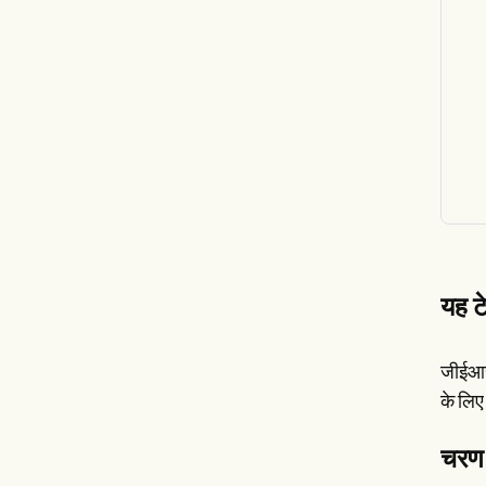
यह ट
जीईआरड
के लिए
चरण 