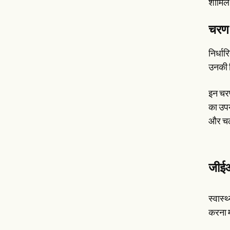
शामिल 
चरण 
निर्धा
उनकी स
इन चरण
का उपय
और चल 
जीईआर
स्वास्
करना म