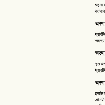
पहला क
वर्तमा
चरण 
प्रारं
समस्या
चरण 
इस चरण 
प्रासंग
चरण 4
इसके बा
और रोग