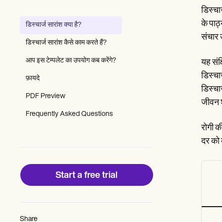
Patient Visit Summary Template
डिस्चार
Help Center
Demos
के पाठ
डिस्चार्ज सारांश क्या है?
Training Hub
संचार उ
Webinars
डिस्चार्ज सारांश कैसे काम करते हैं?
Switch to Carepatron
Become a Partner
आप इस टेम्पलेट का उपयोग कब करेंगे?
यह संक्
Pricing
डिस्चा
फ़ायदे
Why Carepatron?
डिस्चार
Login
PDF Preview
Get started
जीवन शै
Frequently Asked Questions
रोगी क
दर को 
Start a free trial
Share