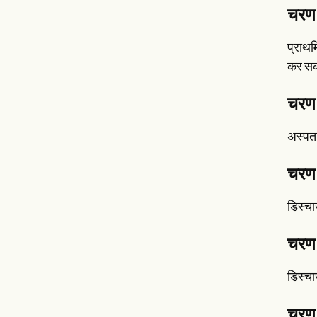
चरण 
प्राथम
कर सकत
चरण 4
अस्पता
चरण 
डिस्चा
चरण 6
डिस्चार
चरण 7