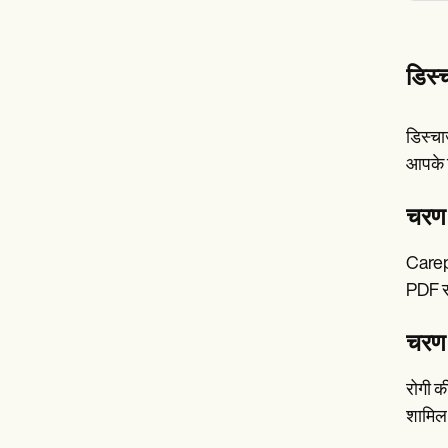
डिस्च
डिस्चा
आपके ल
चरण 1
Carepa
PDF स
चरण 
रोगी क
शामिल 