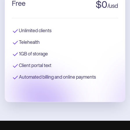
Free
$
0
/
usd
Unlimited clients
Telehealth
1GB of storage
Client portal text
Automated billing and online payments