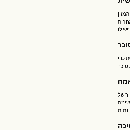
המזון
חרות
ת כדי
. סקור
רשימת