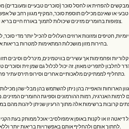
מבקשים להפחית או לחסל סוכר (סוכרים טבעיים ומעובדים) מ
 טבעי או שאינם מכילים תוספת סוכר, המקיף מגוון רחב של אפש
צפופות בחומרים מזינים שיכולות לתמוך באורח חיים בריא ומאוזן.
מיות, חטיפים ומזונות ארוזים העלולים להכיל יותר מדי סוכר, ל
בחירות מזון מושכלות המתאימות למטרות בריאות אישיות.
וריות ופחמימות אך עשירים בוויטמינים, מינרלים וסיבים תזונ
דר לחלבון לתפריט מאוזן. זה יכול לכלול גם שמן זית וסוכרים ט
כתחליף לממתיקים מלאכותיים אחרים וסירופ תירס עתיר פרוקטוז.
ן הארוחות והאפייה בהן ניתן להשתמש בהן מבלי שהן מכילות 
גם לרמות האנרגיה, רמות ההורמונים וספיגת החומרים המזינים. מ
 דיאטה זו או לקנות באופן אימפולסיבי אוכל ממותק בעת הקניו
לחתוך אותם ולהחליף אותם באפשרויות בריאות יותר וללא סוכר.