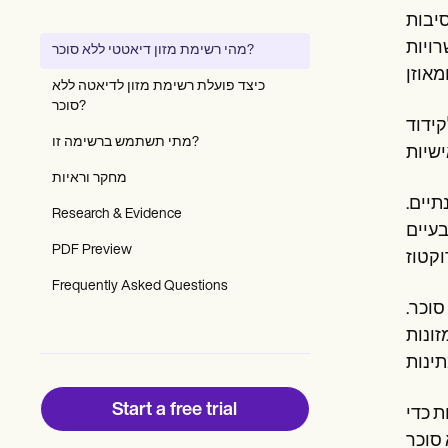
Patient Visit Summary Template
סיבות
Help Center
Demos
רויות
מהי רשימת מזון דיאטטי ללא סוכר?
Training Hub
Webinars
כיצד פועלת רשימת מזון לדיאטה ללא
Switch to Carepatron
סוכר?
Become a Partner
קידוד
Pricing
מתי תשתמש ברשימה זו?
Why Carepatron?
מחקר וראיות
Login
Get started
תיים.
Research & Evidence
בעיים
PDF Preview
Frequently Asked Questions
סוכר.
זונות
Start a free trial
ת כדי