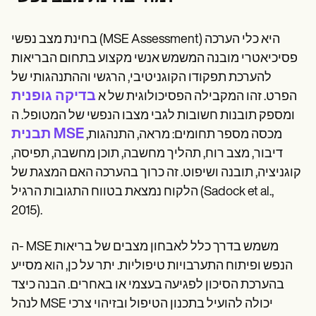
Patient Visit Summary Template
Help Center
Demos
בחינת מצב נפשי (MSE Assessment) היא כלי הערכה
Training Hub
Webinars
פסיכיאטרי מובנה המשמש אנשי מקצוע בתחום הבריאות
Switch to Carepatron
להערכת תפקודו הקוגניטיבי, הרגשי וההתנהגותי של
Become a Partner
בדיקה גופנית
הפרט. זהו המקבילה הפסיכולוגית של א
Pricing
Why Carepatron?
ומספק תובנות חשובות לגבי מצבו הנפשי של המטופל. ה
Login
תבנית MSE
מכסה מספר תחומים: מראה, התנהגות,
Get started
דיבור, מצב רוח, תהליך מחשבה, תוכן מחשבה, תפיסה,
קוגניציה, תובנה ושיפוט. זה כרוך בהערכה האם המצגת של
הלקוח נמצאת בטווח התגובות הרגיל (Sadock et al.,
2015).
ה- MSE משמש בדרך כלל לאבחון מצבים של בריאות
הנפש ופיתוח התערבויות טיפוליות. יתר על כן, הוא מסייע
בהערכת הסיכון לפגיעה בעצמי או באחרים. הבנה כיצד
לנהל MSE יכולה להועיל בתכנון הטיפול ובזיהוי צרכי