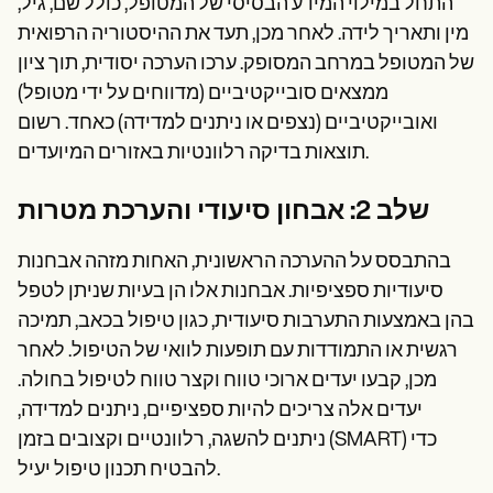
התחל במילוי המידע הבסיסי של המטופל, כולל שם, גיל,
מין ותאריך לידה. לאחר מכן, תעד את ההיסטוריה הרפואית
של המטופל במרחב המסופק. ערכו הערכה יסודית, תוך ציון
ממצאים סובייקטיביים (מדווחים על ידי מטופל)
ואובייקטיביים (נצפים או ניתנים למדידה) כאחד. רשום
תוצאות בדיקה רלוונטיות באזורים המיועדים.
שלב 2: אבחון סיעודי והערכת מטרות
בהתבסס על ההערכה הראשונית, האחות מזהה אבחנות
סיעודיות ספציפיות. אבחנות אלו הן בעיות שניתן לטפל
בהן באמצעות התערבות סיעודית, כגון טיפול בכאב, תמיכה
רגשית או התמודדות עם תופעות לוואי של הטיפול. לאחר
מכן, קבעו יעדים ארוכי טווח וקצר טווח לטיפול בחולה.
יעדים אלה צריכים להיות ספציפיים, ניתנים למדידה,
ניתנים להשגה, רלוונטיים וקצובים בזמן (SMART) כדי
להבטיח תכנון טיפול יעיל.