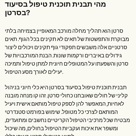
Patient Visit Summary Template
מהי תבנית תוכנית טיפול בסיעוד
Help Center
בסרטן?
Demos
Training Hub
Webinars
Switch to Carepatron
סרטן הוא תהליך מחלה מורכב המאופיין בצמיחה בלתי
Become a Partner
מבוקרת והתפשטות של תאים לא תקינים בכל הגוף. תאים
Pricing
סרטניים אלה משבשים תפקודי גוף תקינים ויכולים ליצור
Why Carepatron?
Login
גידולים באיברים ורקמות שונות. הבנת המורכבויות של
Get started
סרטן והשפעתו על המטופלים חיונית למתן טיפול ותמיכה
יעילים לאורך מסע הטיפול.
תבנית תוכנית טיפול בסיעוד בסרטן היא כלי חיוני בניהול
קליני של חולים שאובחנו כחולי סרטן. זהו קו מנחה מובנה
לאחיות, המאפשר להן לספק טיפול מותאם אישית ויעיל
המותאם לצרכי כל מטופל. שימוש בפורמט סטנדרטי
מבטיח שכל מרכיבי הטיפול הקריטיים נחשבים ומתועדים,
ומשפר את איכות ועקביות הטיפול בחולים, מה שיכול