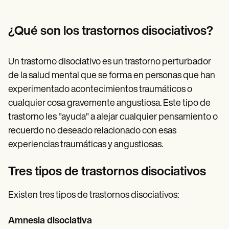
Patient Visit Summary Template
Help Center
Demos
¿Qué son los trastornos disociativos?
Training Hub
Webinars
Switch to Carepatron
Un trastorno disociativo es un trastorno perturbador
Become a Partner
Pricing
de la salud mental que se forma en personas que han
Why Carepatron?
experimentado acontecimientos traumáticos o
Login
cualquier cosa gravemente angustiosa. Este tipo de
Get started
trastorno les "ayuda" a alejar cualquier pensamiento o
recuerdo no deseado relacionado con esas
experiencias traumáticas y angustiosas.
Tres tipos de trastornos disociativos
Existen tres tipos de trastornos disociativos:
Amnesia disociativa