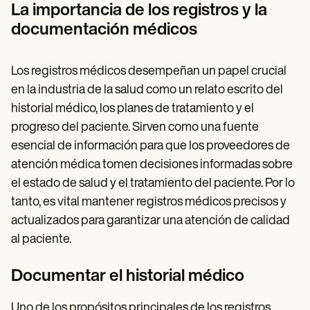
Patient Visit Summary Template
La importancia de los registros y la
Help Center
documentación médicos
Demos
Training Hub
Webinars
Switch to Carepatron
Los registros médicos desempeñan un papel crucial
Become a Partner
en la industria de la salud como un relato escrito del
Pricing
historial médico, los planes de tratamiento y el
Why Carepatron?
Login
progreso del paciente. Sirven como una fuente
Get started
esencial de información para que los proveedores de
atención médica tomen decisiones informadas sobre
el estado de salud y el tratamiento del paciente. Por lo
tanto, es vital mantener registros médicos precisos y
actualizados para garantizar una atención de calidad
al paciente.
Documentar el historial médico
Uno de los propósitos principales de los registros