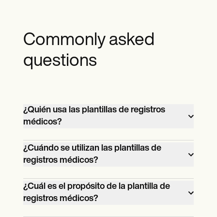
Commonly asked
questions
¿Quién usa las plantillas de registros
médicos?
Los proveedores de atención médica,
¿Cuándo se utilizan las plantillas de
incluidos los médicos, las enfermeras, los
registros médicos?
asistentes médicos y los administradores
Las plantillas de registros médicos se
de hospitales, utilizan plantillas de
¿Cuál es el propósito de la plantilla de
utilizan siempre que un paciente nuevo
registros médicos. Son esenciales en
registros médicos?
ingresa al sistema, un paciente existente
cualquier entorno de atención médica
La plantilla de registros médicos
tiene una nueva afección médica o hay