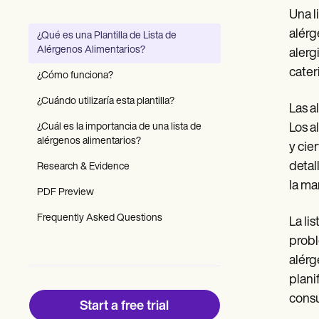
Patient Visit Summary Template
Una l
Help Center
Demos
alérg
¿Qué es una Plantilla de Lista de
Training Hub
Alérgenos Alimentarios?
alerg
Webinars
Switch to Carepatron
cater
¿Cómo funciona?
Become a Partner
Pricing
¿Cuándo utilizaría esta plantilla?
Las a
Why Carepatron?
¿Cuál es la importancia de una lista de
Los a
Login
alérgenos alimentarios?
Get started
y cie
detal
Research & Evidence
la ma
PDF Preview
Frequently Asked Questions
La li
probl
alérg
plani
cons
Start a free trial