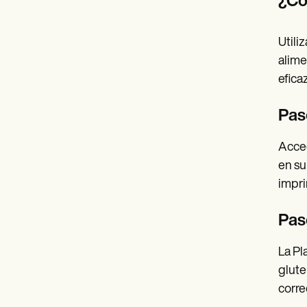
¿Có
Utili
alime
efica
Paso
Acced
en su
impri
Pas
La Pl
glute
corre