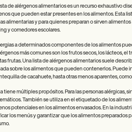
ista de alérgenos alimentarios es un recurso exhaustivo dis
enos que pueden estar presentes en los alimentos. Esta lis
ias alimentarias y para quienes preparan o sirven alimento
ing y comedores escolares.
lergias a determinados componentes de los alimentos pue
lérgenos más comunes son los frutos secos, los lácteos, el tri
rtas frutas. Una lista de alérgenos alimentarios suele desc
lada sobre los alimentos que pueden contenerlos. Puede in
ntequilla de cacahuete, hasta otras menos aparentes, como e
sta tiene múltiples propósitos. Para las personas alérgicas, s
emáticos. También se utiliza en el etiquetado de los alimen
enos potenciales en los alimentos envasados. En la industria 
ficar los menús y garantizar que los alimentos preparados pa
umo.