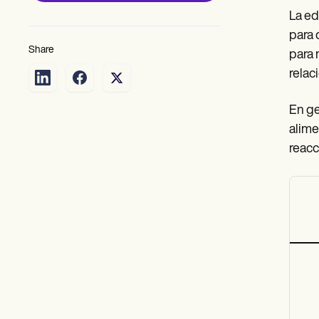
La ed
para 
Share
para 
relac
En ge
alime
reacc