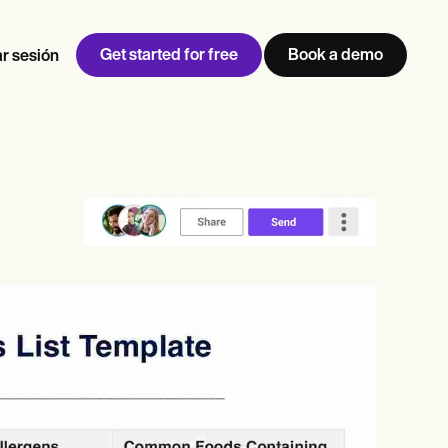
Get started for free
Book a demo
ar sesión
w
Jen built LifeLoong Therapy alongside a demanding finance
 every type of practitioner — find the tools built for
career, with clients across the world.
Grow your business
View Jen’s story
Gestión de consultas
Cumplimiento y seguridad
IA de Carepatron
Ver el flujo de trabajo completo