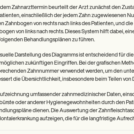
edem Zahnarzttermin beurteilt der Arzt zunächst den Zus
atienten, einschließlich der jedem Zahn zugewiesenen Num
n Zahnbogen von rechts nach links des Patienten, und die 
ogen von links nach rechts. Dieses System hilft dabei, 
folgenden Behandlungsplänen zu führen.
isuelle Darstellung des Diagramms ist entscheidend für di
möglichen zukünftigen Eingriffen. Bei der grafischen Me
prechenden Zahnnummer verwendet werden, um den unters
ssert die Übersichtlichkeit, insbesondere beim Teilen vo
ufzeichnung umfassender zahnmedizinischer Daten, einsc
ürste oder anderer Hygienegewohnheiten durch den Patie
dlungspläne dienen. Die Auswertung der Zahnfleischtasc
ontalerkrankung aufzeigen, die für die langfristige Aufre