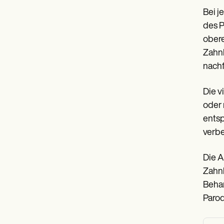
Bei j
des P
obere
Zahnb
nach
Die v
oder 
ents
verbe
Die A
Zahnb
Behan
Parod