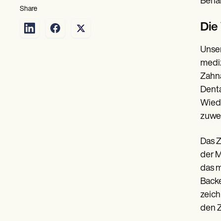
Behan
Share
Die
Unser
mediz
Zahna
Denta
Wiede
zuwei
Das Z
der M
das m
Backe
zeich
den Z