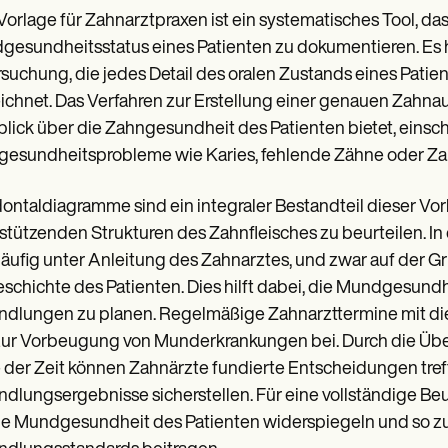
Vorlage für Zahnarztpraxen ist ein systematisches Tool, d
esundheitsstatus eines Patienten zu dokumentieren. Es ha
suchung, die jedes Detail des oralen Zustands eines Pati
ichnet. Das Verfahren zur Erstellung einer genauen Zahnau
lick über die Zahngesundheit des Patienten bietet, einsch
esundheitsprobleme wie Karies, fehlende Zähne oder Za
ontaldiagramme sind ein integraler Bestandteil dieser Vor
stützenden Strukturen des Zahnfleisches zu beurteilen. In
häufig unter Anleitung des Zahnarztes, und zwar auf der 
schichte des Patienten. Dies hilft dabei, die Mundgesund
dlungen zu planen. Regelmäßige Zahnarzttermine mit di
zur Vorbeugung von Munderkrankungen bei. Durch die Üb
 der Zeit können Zahnärzte fundierte Entscheidungen tre
dlungsergebnisse sicherstellen. Für eine vollständige Beu
ie Mundgesundheit des Patienten widerspiegeln und so z