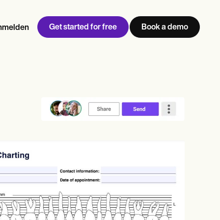
Get started for free
Book a demo
nmelden
w
Jen built LifeLoong Therapy alongside a demanding finance
 every type of practitioner — find the tools built for
n
career, with clients across the world.
Grow your business
View Jen’s story
Praxismanagement
Compliance und Sicherheit
Carepatron AI
Vollständigen Workflow
anzeigen