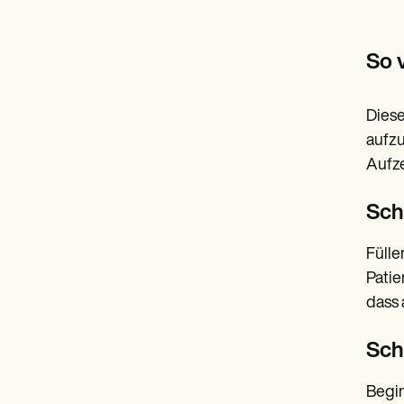
So 
Diese
aufzu
Aufze
Schr
Fülle
Patie
dass 
Sch
Begin