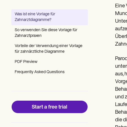
Patient Visit Summary Template
Eine 
Help Center
Demos
Mundg
Was ist eine Vorlage für
Training Hub
Zahnarztdiagramme?
Unter
Webinars
Switch to Carepatron
aufze
So verwenden Sie diese Vorlage für
Become a Partner
Zahnarztpraxen
Überb
Pricing
Zahng
Why Carepatron?
Vorteile der Verwendung einer Vorlage
Login
für zahnärztliche Diagramme
Get started
Parod
PDF Preview
unter
Frequently Asked Questions
aus, 
Vorge
Behan
und 
Laufe
Start a free trial
Behan
die d