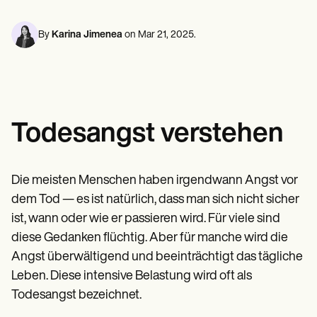
Fachkräfte für psychische Gesundheit
Life coaches
Insurance claims
Speech therapists
Sozialarbeiter
Massage therapists
Ernährungsberater und Ernährungsberater
By
Karina Jimenea
on
Mar 21, 2025
.
Personal trainers
Physikalische Therapeuten
Psychologen
Krankenschwestern
Massagetherapeuten
Ergotherapeuten
Resources
Todesangst verstehen
Weblogs
Leitfäden zu Ressourcen
Vergleich
Anleitungen für Apps
Die meisten Menschen haben irgendwann Angst vor
Vorlagen
dem Tod — es ist natürlich, dass man sich nicht sicher
ICD-Codes
ist, wann oder wie er passieren wird. Für viele sind
Procedure Codes
Superbill-Vorlage
diese Gedanken flüchtig. Aber für manche wird die
SOAP-Notizvorlage
Angst überwältigend und beeinträchtigt das tägliche
Vorlage für einen Behandlungsplan
Informed Consent Form
Leben. Diese intensive Belastung wird oft als
Social Work Treatment Plans
Todesangst bezeichnet.
DAR Note Template