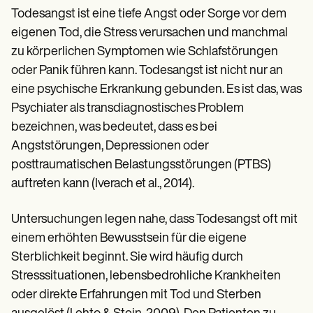
Patient Visit Summary Template
Todesangst ist eine tiefe Angst oder Sorge vor dem
Help Center
Demos
eigenen Tod, die Stress verursachen und manchmal
Training Hub
zu körperlichen Symptomen wie Schlafstörungen
Webinars
oder Panik führen kann. Todesangst ist nicht nur an
Switch to Carepatron
Become a Partner
eine psychische Erkrankung gebunden. Es ist das, was
Pricing
Psychiater als transdiagnostisches Problem
Why Carepatron?
Login
bezeichnen, was bedeutet, dass es bei
Get started
Angststörungen, Depressionen oder
posttraumatischen Belastungsstörungen (PTBS)
auftreten kann (Iverach et al., 2014).
Untersuchungen legen nahe, dass Todesangst oft mit
einem erhöhten Bewusstsein für die eigene
Sterblichkeit beginnt. Sie wird häufig durch
Stresssituationen, lebensbedrohliche Krankheiten
oder direkte Erfahrungen mit Tod und Sterben