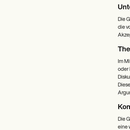
Unt
Die G
die v
Akzep
The
Im Mi
oder 
Disku
Diese
Argum
Kom
Die G
eine 