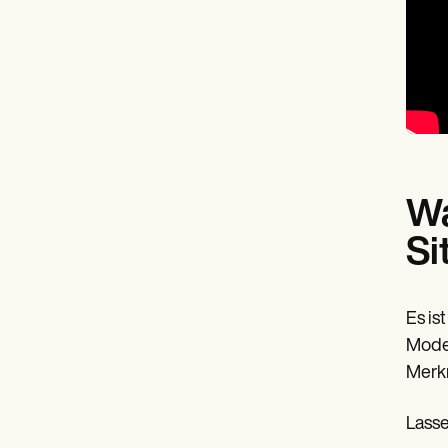
Wa
Si
Es is
Moder
Merkm
Lasse