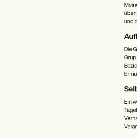
Meinu
üben 
und 
Auf
Die G
Grupp
Bezie
Ermut
Sel
Ein w
Tageb
Verha
Verä