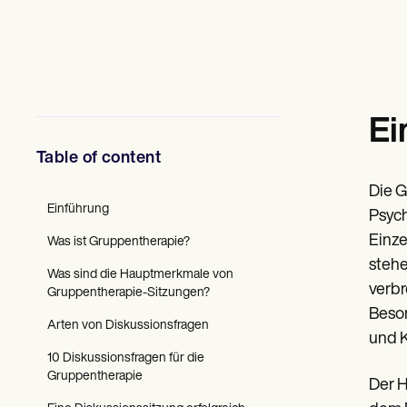
Fachkräfte für psychische Gesundheit
Sozialarbeiter
Ernährungsberater und Ernährungsberater
Physikalische Therapeuten
Psychologen
Krankenschwestern
Massagetherapeuten
Ei
Ergotherapeuten
Resources
Table of content
Weblogs
Leitfäden zu Ressourcen
Die G
Vergleich
Einführung
Psych
Anleitungen für Apps
Einze
Was ist Gruppentherapie?
Vorlagen
ICD-Codes
stehe
Was sind die Hauptmerkmale von
Procedure Codes
verbr
Gruppentherapie-Sitzungen?
Superbill-Vorlage
Beson
SOAP-Notizvorlage
Arten von Diskussionsfragen
Vorlage für einen Behandlungsplan
und K
Informed Consent Form
10 Diskussionsfragen für die
Social Work Treatment Plans
Gruppentherapie
Der H
DAR Note Template