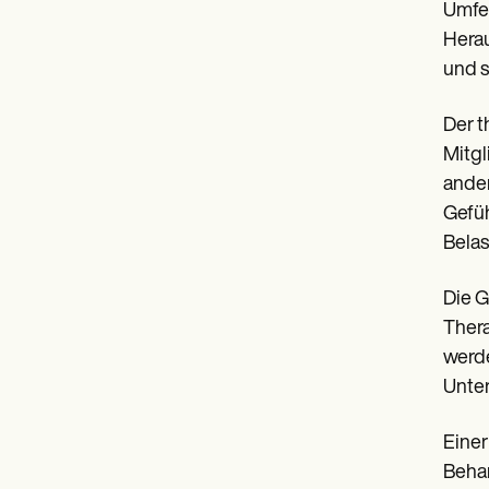
Umfel
Herau
und s
Der t
Mitgl
ander
Gefüh
Belas
Die G
Thera
werde
Unter
Einer
Behan