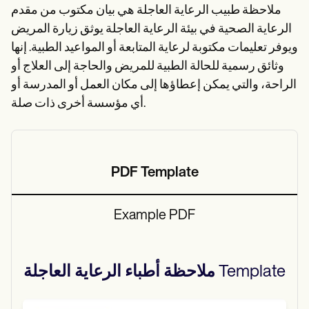
Patient Visit Summary Template
ملاحظة طبيب الرعاية العاجلة هي بيان مكتوب من مقدم
Help Center
الرعاية الصحية في بيئة الرعاية العاجلة يوثق زيارة المريض
Demos
Training Hub
ويوفر تعليمات مكتوبة لرعاية المتابعة أو المواعيد الطبية. إنها
Webinars
وثائق رسمية للحالة الطبية للمريض والحاجة إلى العلاج أو
Switch to Carepatron
Become a Partner
الراحة، والتي يمكن إعطاؤها إلى مكان العمل أو المدرسة أو
Pricing
أي مؤسسة أخرى ذات صلة.
Why Carepatron?
Login
Get started
PDF Template
Example PDF
Template
ملاحظة أطباء الرعاية العاجلة