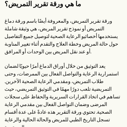
Patient Visit Summary Template
ما هي ورقة تقرير التمريض؟
Help Center
Demos
Training Hub
ورقة تقرير التمريض، والمعروفة أيضًا باسم ورقة دماغ
Webinars
التمريض أو نموذج تقرير المريض، هي وثيقة شاملة
Switch to Carepatron
Become a Partner
يستخدمها أخصائيو الرعاية الصحية لتوصيل جميع التفاصيل
Pricing
حول حالة المريض وخطة العلاج والتقدم أثناء تغيير المناوبة
Why Carepatron?
Login
أو عند نقل المريض بين الوحدات أو المرافق.
Get started
يعد التوثيق من خلال أوراق الدماغ أمرًا حيويًا لضمان
استمرارية الرعاية والتواصل الفعال بين الممرضات، وحتى
طلاب التمريض، ومقدمي الرعاية الصحية الآخرين.
التمريضية تلعب دورًا مهمًا في التوثيق التمريضي، حيث
تساهم في اتخاذ القرارات السريرية والحفاظ على سجلات
المرضى وضمان التواصل الفعال بين مقدمي الرعاية
الصحية. تحتوي ورقة التقرير هذه عادةً على عدة أقسام
تسجل التاريخ الطبي للمريض والحالة الحالية والرعاية