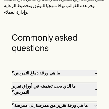
توفر هذه القوالب نهجًا منهجيًا للتوثيق وتخطيط الرعاية
وإدارة العملاء.
Commonly asked
questions
ما هي ورقة دماغ التمريض؟
ورقة التمريض هي أداة تستخدمها الممرضات
ما الذي يجب تضمينه في أوراق تقرير
لتنظيم مهام رعاية المرضى وتحديد أولوياتها
التمريض؟
أثناء المناوبة. إنها وثيقة موجزة ومنظمة تحدد
يجب أن يتضمن تقرير التمريض جميع
الحالة الحالية للمريض والأدوية والعلاجات وأي
ما هي ورقة تقرير من ممرضة إلى ممرضة؟
المعلومات ذات الصلة حول الحالة الحالية
تغييرات أو مخاوف. تساعد ورقة الدماغ