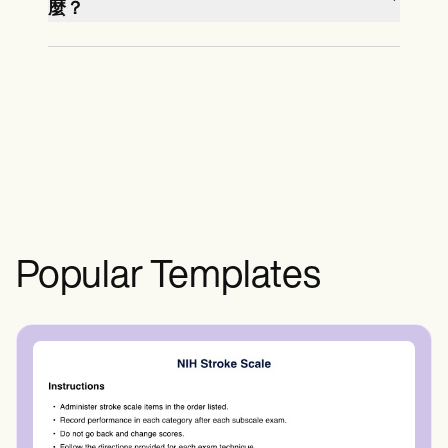
麼？
學校隊和大學計劃的標準部分。
法規而有所不同。建議在運動賽季開始
如果在體育體育期間發現問題，醫療保
前至少六週完成身體檢查，以便有時間
健提供者將討論下一步驟，包括額外測
進行任何必要的後續護理。
試、轉介專科醫生或特定治療。根據問
題，提供者可能會暫時拒絕參與體育活
動的許可，直到問題得到充分解決。
Popular Templates