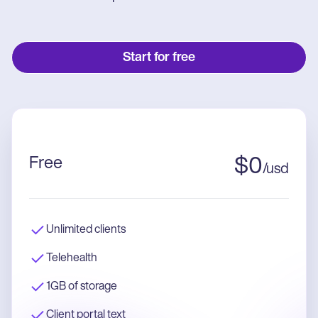
Start for free
Free
$
0
/
usd
Unlimited clients
Telehealth
1GB of storage
Client portal text