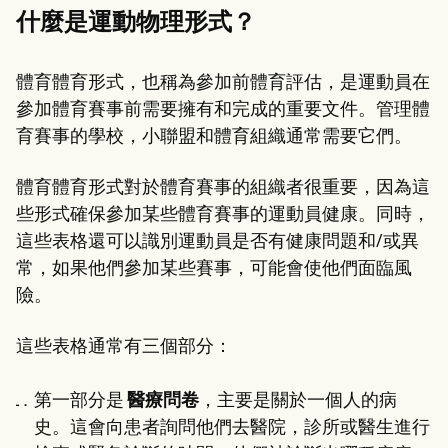
Patient Visit Summary Template
什麼是運動物理形式？
Help Center
Demos
Training Hub
Webinars
體育體育形式，也稱為參加前體育評估，是運動員在
Switch to Carepatron
參加體育賽事前需要擁有和完成的重要文件。管理體
Become a Partner
育賽事的學校，小聯盟和體育組織通常需要它們。
Pricing
Why Carepatron?
Login
體育體育形式對於體育賽事的組織者很重要，因為這
Get started
些形式確保參加某些體育賽事的運動員健康。同時，
這些表格還可以識別運動員是否有健康問題和/或異
常，如果他們參加某些賽事，可能會使他們面臨風
險。
這些表格通常有三個部分：
第一部分是
醫療問卷
，主要是關於一個人的病
史。這會向患者詢問他們去醫院，診所或醫生進行