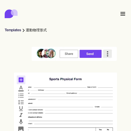
Carepatron
Product
排程
文件
病人入口網站
Templates
運動物理形式
健康紀錄
Features
帳單
合規
Who we're for
網上表格
聯繫
提醒
付款
照護
Behavioral
預約排程
遠程醫療
Online booking
臨床注意事項
Medical
完成
Counselors
會面
實務管理
Automatic reminders
Mental health
Allied
Community
Telehealth video
Dentists
治療
單人練習者
訊息
Psychologists
In session notes
Get started for free
Nurse practitioners
診所管理
Wellness
新執業者
Dietitians
ePrescribe
Client messaging
Therapists
NEW
Nurses
團隊
記錄
合規與安全
Nutritionists
Treatment plans
Book a demo
SMS and email
Acupuncturists
輔導員
Physicians
AI Scribe
Occupational therapists
教練
Carepatron AI
Chiropractors
收費
Psychiatrists
登入
言語病理學家
Clinical notes
Physical therapists
Health coaches
Invoicing and payments
查看完整工作流程
整脊師
Social workers