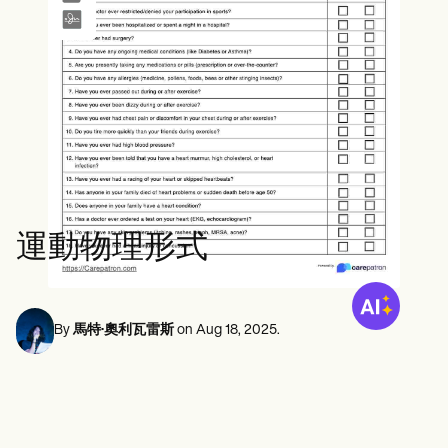
心理健康專業人員
Life coaches
Insurance claims
Speech therapists
社會工作者
Massage therapists
營養師和營養學家
Personal trainers
物理治療師
心理學家
護士
按摩治療師
職業治療師
Resources
部落格
資源指南
比較
運動物理形式
應用程式指南
模板
ICD 代碼
Procedure Codes
超級票據模板
By
馬特·奧利瓦雷斯
on
Aug 18, 2025
.
肥皂筆記範本
治療計劃範本
Informed Consent Form
Social Work Treatment Plans
DAR Note Template