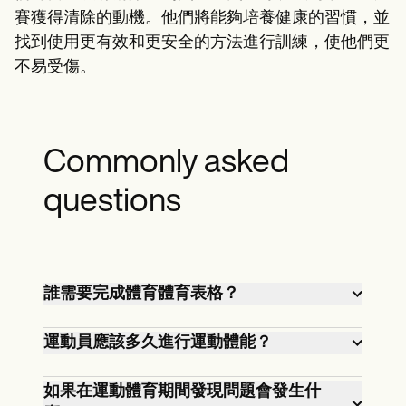
賽獲得清除的動機。他們將能夠培養健康的習慣，並
找到使用更有效和更安全的方法進行訓練，使他們更
不易受傷。
Commonly asked
questions
誰需要完成體育體育表格？
大多數學齡運動員和計劃參加有組織運
運動員應該多久進行運動體能？
動的個人都必須填寫體育體育表格。這
個要求可能會根據州法律和體育組織的
運動員通常需要每年進行體育運動。但
如果在運動體育期間發現問題會發生什
指南而有所不同，但通常是青年體育，
是，特定頻率可能會根據組織規則和州