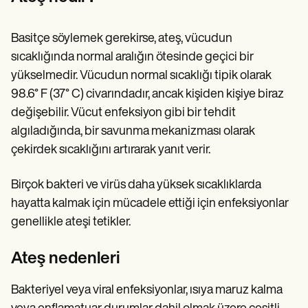
Patient Visit Summary Template
Help Center
Demos
Basitçe söylemek gerekirse, ateş, vücudun
Training Hub
Webinars
sıcaklığında normal aralığın ötesinde geçici bir
Switch to Carepatron
yükselmedir. Vücudun normal sıcaklığı tipik olarak
Become a Partner
98.6° F (37° C) civarındadır, ancak kişiden kişiye biraz
Pricing
Why Carepatron?
değişebilir. Vücut enfeksiyon gibi bir tehdit
Login
algıladığında, bir savunma mekanizması olarak
Get started
çekirdek sıcaklığını artırarak yanıt verir.
Birçok bakteri ve virüs daha yüksek sıcaklıklarda
hayatta kalmak için mücadele ettiği için enfeksiyonlar
genellikle ateşi tetikler.
Ateş nedenleri
Bakteriyel veya viral enfeksiyonlar, ısıya maruz kalma