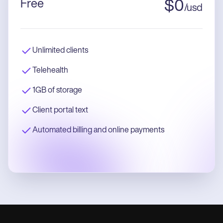
Free
$
0
/
usd
Unlimited clients
Telehealth
1GB of storage
Client portal text
Automated billing and online payments