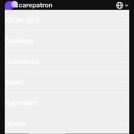
Languag
Kimin için?
Özellikler
Ürünümüz
Şirket
Kaynaklar
Güven