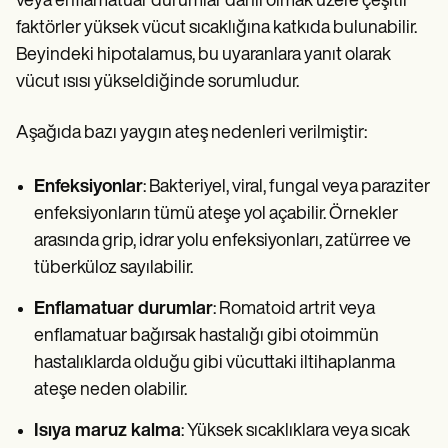
veya enflamatuar durumlar dahil olmak üzere çeşitli
faktörler yüksek vücut sıcaklığına katkıda bulunabilir.
Beyindeki hipotalamus, bu uyaranlara yanıt olarak
vücut ısısı yükseldiğinde sorumludur.
Aşağıda bazı yaygın ateş nedenleri verilmiştir:
Enfeksiyonlar
: Bakteriyel, viral, fungal veya paraziter
enfeksiyonların tümü ateşe yol açabilir. Örnekler
arasında grip, idrar yolu enfeksiyonları, zatürree ve
tüberküloz sayılabilir.
Enflamatuar durumlar
: Romatoid artrit veya
enflamatuar bağırsak hastalığı gibi otoimmün
hastalıklarda olduğu gibi vücuttaki iltihaplanma
ateşe neden olabilir.
Isıya maruz kalma
: Yüksek sıcaklıklara veya sıcak