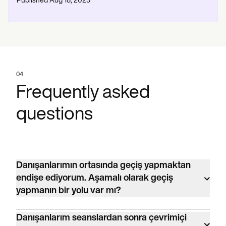
Published
Aug 18, 2025
04
Frequently asked
questions
Danışanlarımın ortasında geçiş yapmaktan
endişe ediyorum. Aşamalı olarak geçiş
yapmanın bir yolu var mı?
Evet. Mevcut danışanlarınızı içe aktarın ve
Danışanlarım seanslardan sonra çevrimiçi
Carepatron'u mevcut sisteminizle birlikte