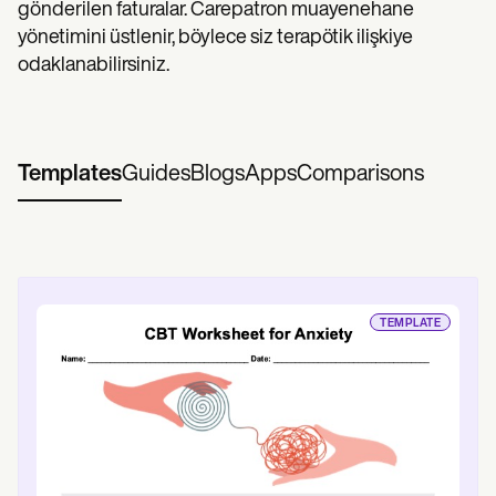
gönderilen faturalar. Carepatron muayenehane
yönetimini üstlenir, böylece siz terapötik ilişkiye
odaklanabilirsiniz.
Templates
Guides
Blogs
Apps
Comparisons
TEMPLATE