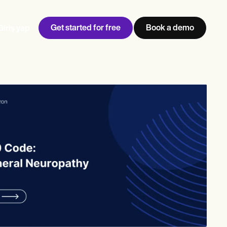
Get started for free
Book a demo
Giriş yap