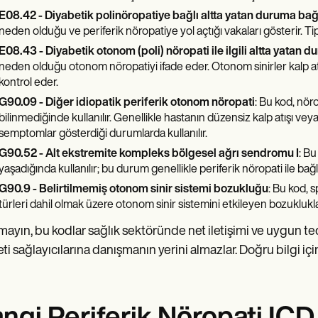
E08.42 - Diyabetik polinöropatiye bağlı altta yatan duruma bağl
neden olduğu ve periferik nöropatiye yol açtığı vakaları gösterir. Tipik
E08.43 - Diyabetik otonom (poli) nöropati ile ilgili altta yatan 
neden olduğu otonom nöropatiyi ifade eder. Otonom sinirler kalp atış 
kontrol eder.
G90.09 - Diğer idiopatik periferik otonom nöropati
: Bu kod, nör
bilinmediğinde kullanılır. Genellikle hastanın düzensiz kalp atışı veya
semptomlar gösterdiği durumlarda kullanılır.
G90.52 - Alt ekstremite kompleks bölgesel ağrı sendromu I
: Bu
yaşadığında kullanılır; bu durum genellikle periferik nöropati ile bağla
G90.9 - Belirtilmemiş otonom sinir sistemi bozukluğu
: Bu kod, s
türleri dahil olmak üzere otonom sinir sistemini etkileyen bozukluklar 
ayın, bu kodlar sağlık sektöründe net iletişimi ve uygun ted
ti sağlayıcılarına danışmanın yerini almazlar. Doğru bilgi iç