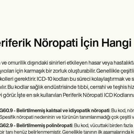
riferik Nöropati İçin Hangi 
 ve omurilik dışındaki sinirleri etkileyen hasar veya hastalık
ıcıları için karmaşık bir zorluk oluşturabilir. Genellikle çeşitli
kolleri gerektirir. ICD-10 kodları bu süreci kolaylaştırmak ve
nılır. Bu kodlar sağlık endüstrisinde tıbbi, cerrahi ve teşhis 
i görür. İşte en sık kullanılan Periferik Nöropati ICD Kodların
G60.9 - Belirtilmemiş kalıtsal ve idiyopatik nöropati
: Bu kod, nö
Spesifik nöropati nedeninin ve türünün tanımlanmadığı çok çeşitli v
G62.9 - Belirtilmemiş polinöropati
: Bu kod, vücuttaki birden fazla
bir tanı henüz belirlenmemiştir. Genellikle tanının ilk aşamalarında kul