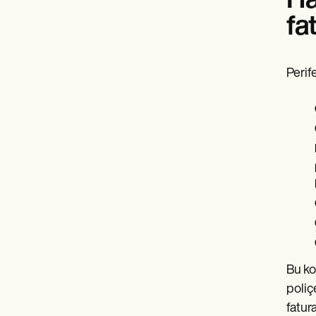
Ha
fa
Perife
Bu kod
poliç
fatur