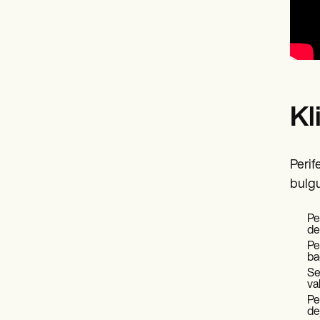
Kl
Perif
bulgu 
Pe
de 
Pe
bağ
Se
va
Pe
de