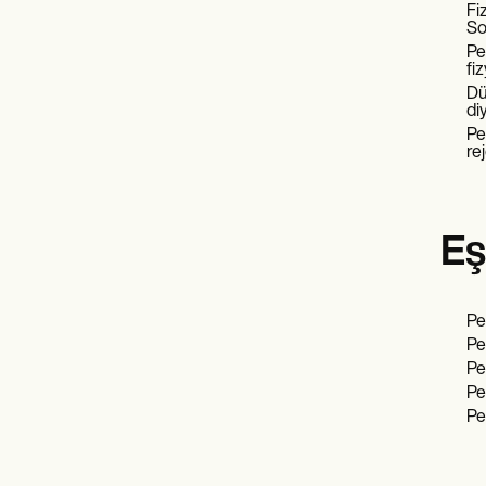
Fi
Son
Pe
fi
Dü
di
Pe
re
Eş
Pe
Pe
Per
Pe
Pe