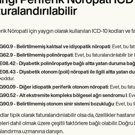
ngi Periferik Nöropati ICD
turalandırılabilir
rik Nöropati için yaygın olarak kullanılan ICD-10 kodları ve fa
G60.9 - Belirtilmemiş kalıtsal ve idiyopatik nöropati
: Evet, bu fat
G62.9 - Belirtilmemiş polinöropati
: Evet, bu faturalandırılabilir bir
E08.42 - Diyabetik polinöropatiye bağlı altta yatan duruma bağl
E08.43 - Diyabetik otonom (poli) nöropati ile ilgili altta yatan 
koddur.
G90.09 - Diğer idiopatik periferik otonom nöropati
: Evet, bu fatu
G90.52 - Alt ekstremite kompleks bölgesel ağrı sendromu I
: Ev
G90.9 - Belirtilmemiş otonom sinir sistemi bozukluğu
: Evet, bu 
lar tipik olarak faturalandırılabilir olsa da, özellikler hastan
eleri dahil olmak üzere çeşitli faktörlere bağlı olabilir. Doğr
alandırma uzmanına danışın.