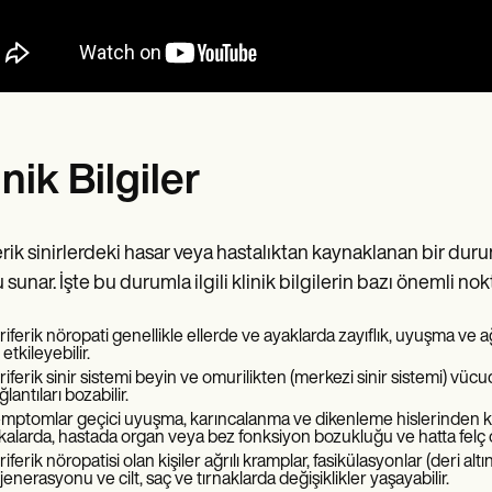
inik Bilgiler
erik sinirlerdeki hasar veya hastalıktan kaynaklanan bir duru
sunar. İşte bu durumla ilgili klinik bilgilerin bazı önemli nokt
riferik nöropati genellikle ellerde ve ayaklarda zayıflık, uyuşma ve 
etkileyebilir.
riferik sinir sistemi beyin ve omurilikten (merkezi sinir sistemi) vücu
lantıları bozabilir.
mptomlar geçici uyuşma, karıncalanma ve dikenleme hislerinden kas
kalarda, hastada organ veya bez fonksiyon bozukluğu ve hatta felç ol
riferik nöropatisi olan kişiler ağrılı kramplar, fasikülasyonlar (deri a
jenerasyonu ve cilt, saç ve tırnaklarda değişiklikler yaşayabilir.