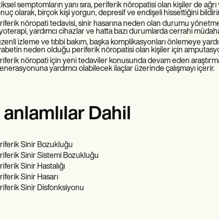
ziksel semptomların yanı sıra, periferik nöropatisi olan kişiler de ağ
uç olarak, birçok kişi yorgun, depresif ve endişeli hissettiğini bildirir
riferik nöropati tedavisi, sinir hasarına neden olan durumu yönetmen
zyoterapi, yardımcı cihazlar ve hatta bazı durumlarda cerrahi müdahal
zenli izleme ve tıbbi bakım, başka komplikasyonları önlemeye yardımc
yabetin neden olduğu periferik nöropatisi olan kişiler için amputasyo
riferik nöropati için yeni tedaviler konusunda devam eden araştırmala
jenerasyonuna yardımcı olabilecek ilaçlar üzerinde çalışmayı içerir.
 anlamlılar Dahil
riferik Sinir Bozukluğu
riferik Sinir Sistemi Bozukluğu
iferik Sinir Hastalığı
riferik Sinir Hasarı
riferik Sinir Disfonksiyonu