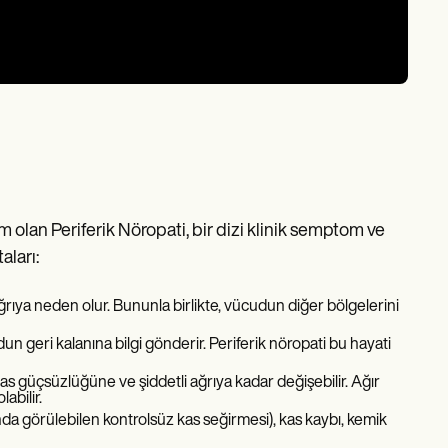
m olan Periferik Nöropati, bir dizi klinik semptom ve
aları:
ağrıya neden olur. Bununla birlikte, vücudun diğer bölgelerini
dun geri kalanına bilgi gönderir. Periferik nöropati bu hayati
 güçsüzlüğüne ve şiddetli ağrıya kadar değişebilir. Ağır
abilir.
ltında görülebilen kontrolsüz kas seğirmesi), kas kaybı, kemik