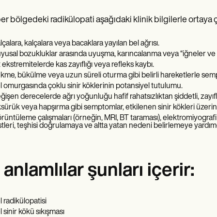
r bölgedeki radikülopati aşağıdaki klinik bilgilerle ortaya çı
lçalara, kalçalara veya bacaklara yayılan bel ağrısı.
yusal bozukluklar arasında uyuşma, karıncalanma veya “iğneler ve i
t ekstremitelerde kas zayıflığı veya refleks kaybı.
kme, bükülme veya uzun süreli oturma gibi belirli hareketlerle sem
l omurgasında çoklu sinir köklerinin potansiyel tutulumu.
ğişen derecelerde ağrı yoğunluğu hafif rahatsızlıktan şiddetli, zayıfla
sürük veya hapşırma gibi semptomlar, etkilenen sinir kökleri üzerindek
rüntüleme çalışmaları (örneğin, MRI, BT taraması), elektromiyografi (
stleri, teşhisi doğrulamaya ve altta yatan nedeni belirlemeye yardımcı
 anlamlılar şunları içerir:
l radikülopatisi
l sinir kökü sıkışması