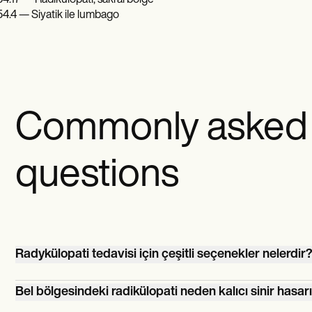
4.17 — Radikülopati, sakral bölge
4.4 — Siyatik ile lumbago
Commonly asked
questions
Radykülopati tedavisi için çeşitli seçenekler nelerdir
Tedavi seçenekleri fizik tedavi, steroid olmayan anti-
Bel bölgesindeki radikülopati neden kalıcı sinir hasar
enflamatuar ilaçlar (NSAID'ler), epidural steroid enjeksiyo