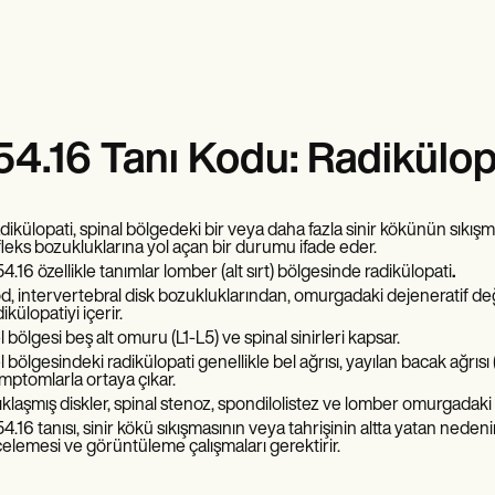
4.16 Tanı Kodu: Radikülopa
dikülopati, spinal bölgedeki bir veya daha fazla sinir kökünün sıkışm
fleks bozukluklarına yol açan bir durumu ifade eder.
4.16 özellikle tanımlar lomber (alt sırt) bölgesinde radikülopati
.
d, intervertebral disk bozukluklarından, omurgadaki dejeneratif değ
ikülopatiyi içerir.
l bölgesi beş alt omuru (L1-L5) ve spinal sinirleri kapsar.
l bölgesindeki radikülopati genellikle bel ağrısı, yayılan bacak ağrıs
mptomlarla ortaya çıkar.
tıklaşmış diskler, spinal stenoz, spondilolistez ve lomber omurgadaki 
4.16 tanısı, sinir kökü sıkışmasının veya tahrişinin altta yatan nedeni
celemesi ve görüntüleme çalışmaları gerektirir.