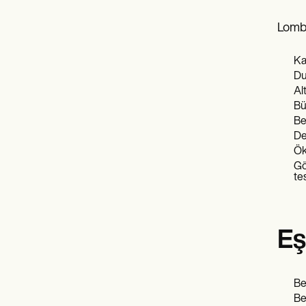
Lombe
Ka
Du
Al
Bü
Be
De
Ök
Gö
te
Eş
Be
Be