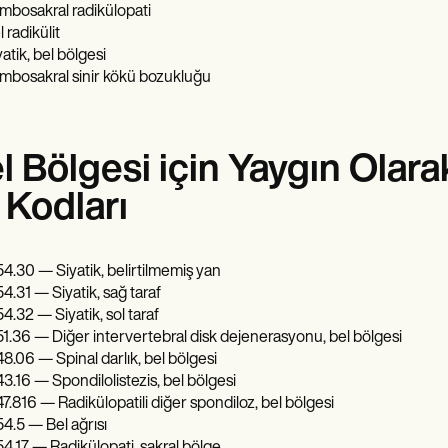
mbosakral radikülopati
 radikülit
yatik, bel bölgesi
mbosakral sinir kökü bozukluğu
l Bölgesi için Yaygın Olara
 Kodları
4.30 — Siyatik, belirtilmemiş yan
4.31 — Siyatik, sağ taraf
4.32 — Siyatik, sol taraf
1.36 — Diğer intervertebral disk dejenerasyonu, bel bölgesi
8.06 — Spinal darlık, bel bölgesi
3.16 — Spondilolistezis, bel bölgesi
7.816 — Radikülopatili diğer spondiloz, bel bölgesi
4.5 — Bel ağrısı