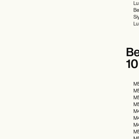
Lu
Bel
Si
Lu
Be
10
M5
M5
M5
M5
M4
M4
M4
M5