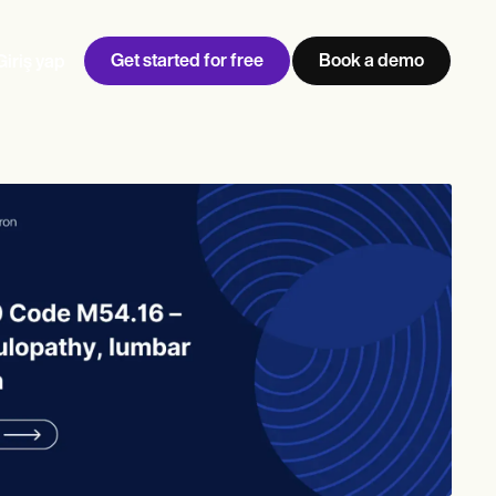
Get started for free
Book a demo
Giriş yap