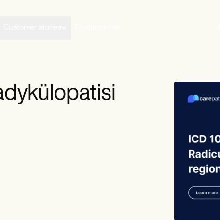
Customer stories
Fiyatlandırma
adykülopatisi