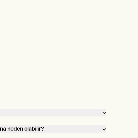
?
ına neden olabilir?
nları,