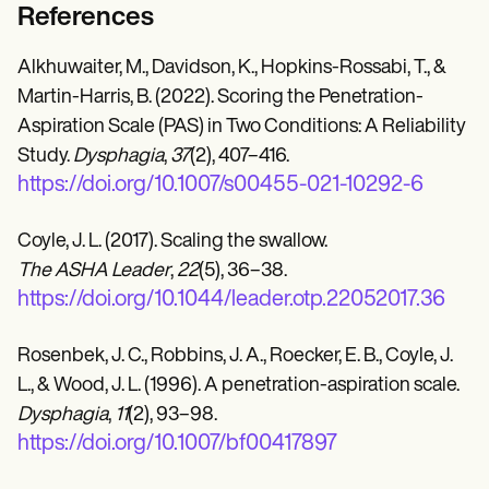
References
Alkhuwaiter, M., Davidson, K., Hopkins-Rossabi, T., &
Martin-Harris, B. (2022). Scoring the Penetration-
Aspiration Scale (PAS) in Two Conditions: A Reliability
Study.
Dysphagia
,
37
(2), 407–416.
https://doi.org/10.1007/s00455-021-10292-6
Coyle, J. L. (2017). Scaling the swallow.
The ASHA Leader
,
22
(5), 36–38.
https://doi.org/10.1044/leader.otp.22052017.36
Rosenbek, J. C., Robbins, J. A., Roecker, E. B., Coyle, J.
L., & Wood, J. L. (1996). A penetration-aspiration scale.
Dysphagia
,
11
(2), 93–98.
https://doi.org/10.1007/bf00417897