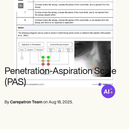
ผู้เชี่ยวชาญด้านสุขภาพจิต
Life coaches
Insurance claims
Speech therapists
นักสังคมสงเคราะห์
Massage therapists
นักโภชนาการและนักโภชนาการ
Personal trainers
นักกายภาพบำบัด
นักจิตวิทยา
พยาบาล
นักนวดบำบัด
นักอาชีวบำบัด
Resources
บล็อก
คู่มือทรัพยากร
เปรียบเทียบ
Penetration-Aspiration Scale
คู่มือแอป
เทมเพลต
(PAS)
รหัส ICD
Procedure Codes
เทมเพลตซูเปอร์บิลล์
แม่แบบหมายเหตุ SOAP
By
Carepatron Team
on
Aug 18, 2025
.
เทมเพลตแผนการรักษา
Informed Consent Form
Social Work Treatment Plans
DAR Note Template