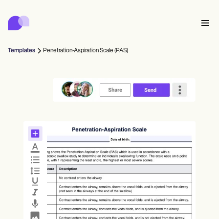
Carepatron
Product
การจัดตารางเวลา
เอกสาร
พอร์ทัลคนไข้
Templates
Penetration-Aspiration Scale (PAS)
บันทึกสุขภาพ
Features
การเรียกเก็บเงิน
การปฏิบัติตาม
Who we're for
แบบฟอร์มออนไลน์
เชื่อมต่อ
การแจ้งเตือน
การชำระเงิน
การดูแล
Behavioral
ตารางนัดหมาย
เทเลเฮลท์
Online booking
หมายเหตุทางคลินิก
Medical
เสร็จสิ้น
Counselors
พบปะ
การจัดการฝึก
Automatic reminders
Mental health
Allied
Community
Telehealth video
Dentists
รักษา
ผู้ฝึกฝนคนเดียว
ข้อความ
Psychologists
In session notes
Get started for free
Nurse practitioners
การจัดการสถานพยาบาล
Wellness
ผู้ปฏิบัติงานใหม่
Dietitians
ePrescribe
Client messaging
Therapists
NEW
Nurses
ทีม
บันทึก
การปฏิบัติตามข้อกำหนดและความปลอดภัย
Nutritionists
Treatment plans
Book a demo
SMS and email
Acupuncturists
ที่ปรึกษา
Physicians
AI Scribe
Occupational therapists
โค้ช
Carepatron AI
Chiropractors
เรียกเก็บเงิน
Psychiatrists
เข้าสู่ระบบ
นักพยาธิวิทยาภาษา
Clinical notes
Physical therapists
Health coaches
Invoicing and payments
ดูเวิร์กโฟลว์ทั้งหมด
หมอไคโรแพรคเตอร์
Social workers