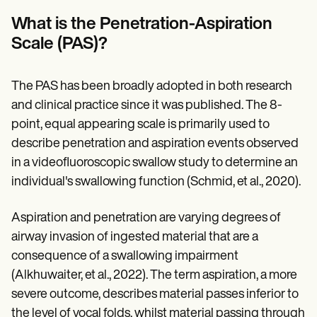
Patient Visit Summary Template
Help Center
What is the Penetration-Aspiration
Demos
Scale (PAS)?
Training Hub
Webinars
Switch to Carepatron
Become a Partner
The PAS has been broadly adopted in both research
Pricing
and clinical practice since it was published. The 8-
Why Carepatron?
point, equal appearing scale is primarily used to
Login
Get started
describe penetration and aspiration events observed
in a videofluoroscopic swallow study to determine an
individual's swallowing function (Schmid, et al., 2020).
Aspiration and penetration are varying degrees of
airway invasion of ingested material that are a
consequence of a swallowing impairment
(Alkhuwaiter, et al., 2022). The term aspiration, a more
severe outcome, describes material passes inferior to
the level of vocal folds, whilst material passing through