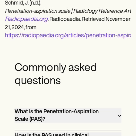
Schmid, J. (n.d.).
Penetration-aspiration scale | Radiology Reference Articl
Radiopaedia.org
. Radiopaedia. Retrieved November
21, 2024, from
https://radiopaedia.org/articles/penetration-aspira
Commonly asked
questions
What is the Penetration-Aspiration
Scale (PAS)?
The PAS is an 8-point scale used to
How is the PAS used in clinical