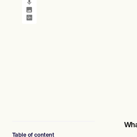
SMS and email
Clinical not
ผู้เชี่ยวชาญด้านสุขภาพจิต
นักสังคมสงเคราะห์
นักโภชนาการและนักโภชนาการ
นักกายภาพบำบัด
นักจิตวิทยา
พยาบาล
นักนวดบำบัด
นักอาชีวบำบัด
Resources
บล็อก
คู่มือทรัพยากร
เปรียบเทียบ
คู่มือแอป
เทมเพลต
รหัส ICD
Procedure Codes
เทมเพลตซูเปอร์บิลล์
แม่แบบหมายเหตุ SOAP
เทมเพลตแผนการรักษา
Informed Consent Form
Wha
Social Work Treatment Plans
DAR Note Template
Table of content