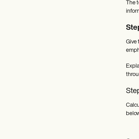
The t
infor
Ste
Give 
empha
Expla
throu
Step
Calcu
below