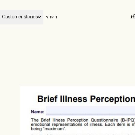
Customer stories
ราคา
เข
Elizabeth and Dennis handed their billing to Carepatron and gre
03
Wellness
Carepatron works for
ูแล
My Therapeutic Concepts from five clients to seventy in two
เสร็จสิ้น
your specialty.
ians
Acupuncturists
months, without losing their evenings.
ionists
Chiropractors
View Dennis & Elizabeth’s story
Learn more
ational
Health coaches
ists
Life coaches
รักษา
al therapists
Massage therapists
video
ePrescribe
NEW
 workers
Personal trainers
otes
Treatment plans
h therapists
เรียกเก็บเงิน
Invoicing and payments