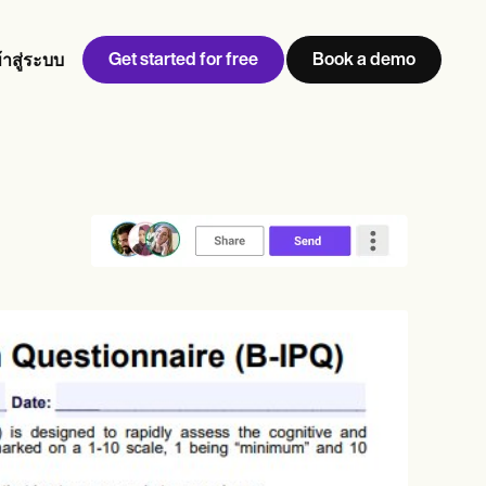
Get started for free
Book a demo
้าสู่ระบบ
w
Jen built LifeLoong Therapy alongside a demanding finance
 every type of practitioner — find the tools built for
career, with clients across the world.
Grow your business
View Jen’s story
การจัดการสถานพยาบาล
การปฏิบัติตามข้อกำหนดและความปลอดภัย
Carepatron AI
ดูเวิร์กโฟลว์ทั้งหมด