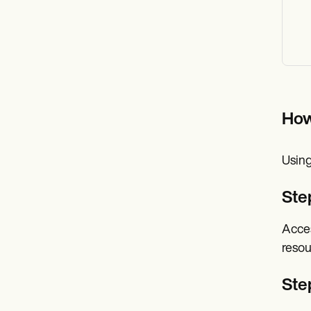
How
Using
Ste
Acces
resou
Step