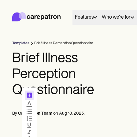
Carepatron
Product
การจัดตารางเวลา
Features
Who we're for
เอกสาร
พอร์ทัลคนไข้
บันทึกสุขภาพ
การเรียกเก็บเงิน
Templates
Brief Illness Perception Questionnaire
การปฏิบัติตาม
01
02
Behavioral
Medical
Allied
แบบฟอร์มออนไลน์
Brief Illness
เชื่อมต่อ
การด
การแจ้งเตือน
Counselors
Dentists
Dietit
การชำระเงิน
Everyone has a story to tell, and here we share and
Mental health
Nurse practitioners
Nutrit
Perception
เทเลเฮลท์
celebrate those who chose care as their life's work.
Psychologists
Nurses
Occup
หมายเหตุทางคลินิก
การจัดการฝึก
Therapists
Physicians
therap
Questionnaire
ตารางนัดหมาย
พบปะ
Community
These are their words, their work and we're grateful
Psychiatrists
Physic
ผู้ฝึกฝนคนเดียว
Online booking
Telehealth 
to share them.
Social
ผู้ปฏิบัติงานใหม่
Automatic reminders
In session n
ทีม
Speec
View customer stories
By
Carepatron Team
on
Aug 18, 2025
.
ที่ปรึกษา
โค้ช
ข้อความ
บันทึก
นักพยาธิวิทยาภาษา
See all profession types
Client messaging
AI Scribe
หมอไคโรแพรคเตอร์