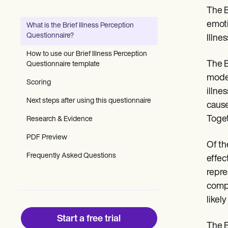
Patient Visit Summary Template
The B
Help Center
Demos
emoti
What is the Brief Illness Perception
Training Hub
Questionnaire?
Illne
Webinars
Switch to Carepatron
How to use our Brief Illness Perception
Become a Partner
The B
Questionnaire template
Pricing
model
Why Carepatron?
Scoring
illne
Login
Next steps after using this questionnaire
Get started
cause
Toget
Research & Evidence
PDF Preview
Of th
Frequently Asked Questions
effec
repre
compr
likel
Start a free trial
The B