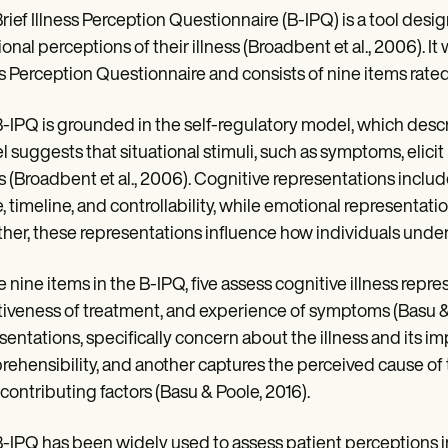
rief Illness Perception Questionnaire (B-IPQ) is a tool desig
onal perceptions of their illness (Broadbent et al., 2006). It
ss Perception Questionnaire and consists of nine items rate
-IPQ is grounded in the self-regulatory model, which descr
 suggests that situational stimuli, such as symptoms, elici
ss (Broadbent et al., 2006). Cognitive representations includ
, timeline, and controllability, while emotional representati
her, these representations influence how individuals under
e nine items in the B-IPQ, five assess cognitive illness repres
tiveness of treatment, and experience of symptoms (Basu & 
sentations, specifically concern about the illness and its 
ehensibility, and another captures the perceived cause of th
y contributing factors (Basu & Poole, 2016).
-IPQ has been widely used to assess patient perceptions in 