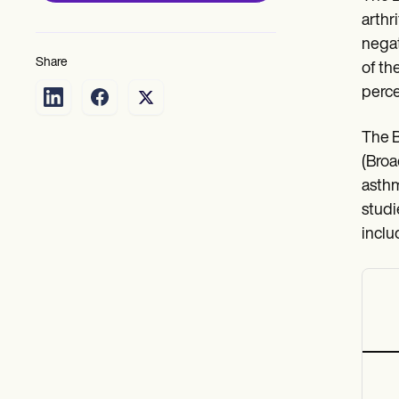
arthr
negat
Share
of th
perce
The B
(Broa
asthm
studi
inclu