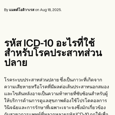
ผู้เชี่ยวชาญด้านสุขภาพจิต
Life coaches
Insurance claims
Speech therapists
นักสังคมสงเคราะห์
Massage therapists
By
แมตต์โอลิวาเรส
on
Aug 18, 2025
.
นักโภชนาการและนักโภชนาการ
Personal trainers
นักกายภาพบำบัด
นักจิตวิทยา
พยาบาล
นักนวดบำบัด
นักอาชีวบำบัด
รหัส ICD-10 อะไรที่ใช้
Resources
บล็อก
สำหรับโรคประสาทส่วน
คู่มือทรัพยากร
เปรียบเทียบ
ปลาย
คู่มือแอป
เทมเพลต
รหัส ICD
Procedure Codes
โรคระบบประสาทส่วนปลาย ซึ่งเป็นภาวะที่เกิดจาก
เทมเพลตซูเปอร์บิลล์
ความเสียหายหรือโรคที่มีผลต่อเส้นประสาทนอกสมอง
แม่แบบหมายเหตุ SOAP
และไขสันหลังอาจเป็นความท้าทายที่ซับซ้อนสำหรับผู้
เทมเพลตแผนการรักษา
Informed Consent Form
ให้บริการด้านการดูแลสุขภาพต้องใช้โปรโตคอลการ
Social Work Treatment Plans
วินิจฉัยและการรักษาที่เฉพาะเจาะจงซึ่งมักเกี่ยวข้อง
DAR Note Template
กับสาขาการแพทย์ที่หลากหลายรหัส ICD-10 ถูกใช้เพื่อ