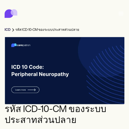
Carepatron
Product
การจัดตารางเวลา
เอกสาร
พอร์ทัลคนไข้
ICD
รหัส ICD-10-CM ของระบบประสาทส่วนปลาย
บันทึกสุขภาพ
Features
การเรียกเก็บเงิน
การปฏิบัติตาม
Who we're for
แบบฟอร์มออนไลน์
เชื่อมต่อ
การแจ้งเตือน
การชำระเงิน
การดูแล
Behavioral
ตารางนัดหมาย
เทเลเฮลท์
Online booking
หมายเหตุทางคลินิก
Medical
เสร็จสิ้น
Counselors
พบปะ
การจัดการฝึก
Automatic reminders
Mental health
Allied
Community
Telehealth video
Dentists
รักษา
ผู้ฝึกฝนคนเดียว
ข้อความ
Psychologists
In session notes
Get started for free
Nurse practitioners
การจัดการสถานพยาบาล
Wellness
ผู้ปฏิบัติงานใหม่
Dietitians
ePrescribe
Client messaging
Therapists
NEW
Nurses
ทีม
บันทึก
การปฏิบัติตามข้อกำหนดและความปลอดภัย
Nutritionists
Treatment plans
Book a demo
SMS and email
รหัส ICD-10-CM ของระบบ
Acupuncturists
ที่ปรึกษา
Physicians
AI Scribe
Occupational therapists
โค้ช
Carepatron AI
Chiropractors
เรียกเก็บเงิน
Psychiatrists
ประสาทส่วนปลาย
เข้าสู่ระบบ
นักพยาธิวิทยาภาษา
Clinical notes
Physical therapists
Health coaches
Invoicing and payments
ดูเวิร์กโฟลว์ทั้งหมด
หมอไคโรแพรคเตอร์
Social workers