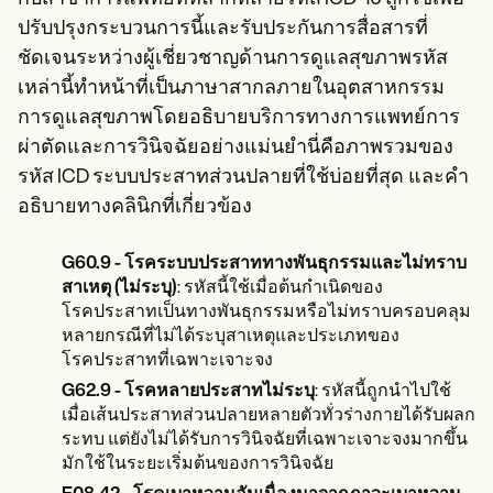
Patient Visit Summary Template
Help Center
ปรับปรุงกระบวนการนี้และรับประกันการสื่อสารที่
Demos
ชัดเจนระหว่างผู้เชี่ยวชาญด้านการดูแลสุขภาพรหัส
Training Hub
เหล่านี้ทำหน้าที่เป็นภาษาสากลภายในอุตสาหกรรม
Webinars
Switch to Carepatron
การดูแลสุขภาพโดยอธิบายบริการทางการแพทย์การ
Become a Partner
ผ่าตัดและการวินิจฉัยอย่างแม่นยำนี่คือภาพรวมของ
Pricing
รหัส ICD ระบบประสาทส่วนปลายที่ใช้บ่อยที่สุด
และคำ
Why Carepatron?
Login
อธิบายทางคลินิกที่เกี่ยวข้อง
Get started
G60.9 - โรคระบบประสาททางพันธุกรรมและไม่ทราบ
สาเหตุ (ไม่ระบุ)
: รหัสนี้ใช้เมื่อต้นกำเนิดของ
โรคประสาทเป็นทางพันธุกรรมหรือไม่ทราบครอบคลุม
หลายกรณีที่ไม่ได้ระบุสาเหตุและประเภทของ
โรคประสาทที่เฉพาะเจาะจง
G62.9 - โรคหลายประสาทไม่ระบุ
: รหัสนี้ถูกนำไปใช้
เมื่อเส้นประสาทส่วนปลายหลายตัวทั่วร่างกายได้รับผลก
ระทบ แต่ยังไม่ได้รับการวินิจฉัยที่เฉพาะเจาะจงมากขึ้น
มักใช้ในระยะเริ่มต้นของการวินิจฉัย