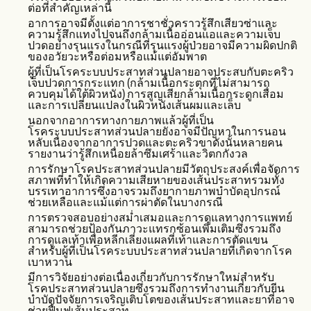
ต่อที่สำคัญเหล่านี้
อาการอาจมีตั้งแต่อาการชาชั่วคราวรู้สึกเสียวซ่าและ
ความรู้สึกแทงไปจนถึงกล้ามเนื้ออ่อนแอและความเจ็บ
ปวดอย่างรุนแรงในกรณีที่รุนแรงผู้ป่วยอาจมีความผิดปกติ
ของอวัยวะหรือต่อมหรือแม้แต่อัมพาต
ผู้ที่เป็นโรคระบบประสาทส่วนปลายอาจประสบกับตะคริว
เจ็บปวดการกระแทก (กล้ามเนื้อกระตุกที่ไม่สามารถ
ควบคุมได้ใต้ผิวหนัง) การสูญเสียกล้ามเนื้อกระดูกเสื่อม
และการเปลี่ยนแปลงในผิวหนังเส้นผมและเล็บ
นอกจากอาการทางกายภาพแล้วผู้ที่เป็น
โรคระบบประสาทส่วนปลายยังอาจมีปัญหาในการนอน
หลับเนื่องจากอาการปวดและตะคริวขาดังนั้นหลายคน
รายงานว่ารู้สึกเหนื่อยล้าซึมเศร้าและวิตกกังวล
การรักษาโรคประสาทส่วนปลายมีวัตถุประสงค์เพื่อจัดการ
สภาพที่ทำให้เกิดความเสียหายของเส้นประสาทรวมทั้ง
บรรเทาอาการซึ่งอาจรวมถึงยากายภาพบำบัดอุปกรณ์
ช่วยเหลือและแม้แต่การผ่าตัดในบางกรณี
การตรวจสอบอย่างสม่ำเสมอและการดูแลทางการแพทย์
สามารถช่วยป้องกันภาวะแทรกซ้อนเพิ่มเติมซึ่งรวมถึง
การดูแลเท้าเพื่อหลีกเลี่ยงแผลที่เท้าและการตัดแขน
สำหรับผู้ที่เป็นโรคระบบประสาทส่วนปลายที่เกิดจากโรค
เบาหวาน
มีการวิจัยอย่างต่อเนื่องเกี่ยวกับการรักษาใหม่สำหรับ
โรคประสาทส่วนปลายซึ่งรวมถึงการทำงานเกี่ยวกับยีน
บำบัดปัจจัยการเจริญเติบโตของเส้นประสาทและยาที่อาจ