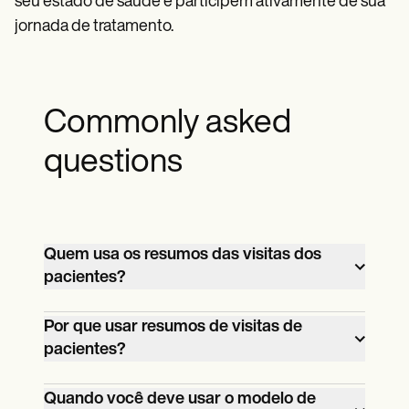
seu estado de saúde e participem ativamente de sua
jornada de tratamento.
Commonly asked
questions
Quem usa os resumos das visitas dos
pacientes?
Pacientes, médicos de atenção primária e
Por que usar resumos de visitas de
profissionais de saúde usam os resumos
pacientes?
das visitas dos pacientes para rastrear os
Os resumos das visitas dos pacientes
detalhes da visita e facilitar a
Quando você deve usar o modelo de
garantem que as informações críticas das
comunicação.