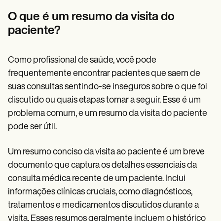
Patient Visit Summary Template
Help Center
O que é um resumo da visita do
Demos
paciente?
Training Hub
Webinars
Switch to Carepatron
Become a Partner
Como profissional de saúde, você pode
Pricing
frequentemente encontrar pacientes que saem de
Why Carepatron?
suas consultas sentindo-se inseguros sobre o que foi
Login
Get started
discutido ou quais etapas tomar a seguir. Esse é um
problema comum, e um resumo da visita do paciente
pode ser útil.
Um resumo conciso da visita ao paciente é um breve
documento que captura os detalhes essenciais da
consulta médica recente de um paciente. Inclui
informações clínicas cruciais, como diagnósticos,
tratamentos e medicamentos discutidos durante a
visita. Esses resumos geralmente incluem o histórico