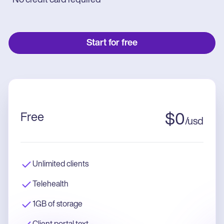
*No credit card required
Start for free
Free
$
0
/
usd
Unlimited clients
Telehealth
1GB of storage