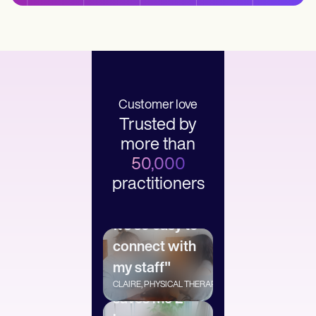
Customer love
Trusted by
more than
50,000
practitioners
"It’s so easy to
connect with
my staff"
"Carepatron
CLAIRE, PHYSICAL THERAPIST
saves me 2