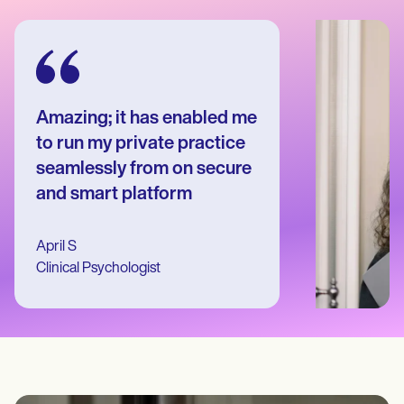
Patient Visit Summary Template
Help Center
Demos
Training Hub
Webinars
Switch to Carepatron
Become a Partner
Amazing; it has enabled me
Pricing
to run my private practice
Why Carepatron?
Login
seamlessly from on secure
Get started
and smart platform
April S
Clinical Psychologist