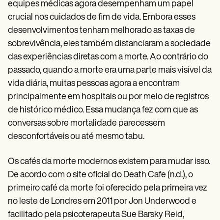
Patient Visit Summary Template
equipes médicas agora desempenham um papel
Help Center
crucial nos cuidados de fim de vida. Embora esses
Demos
desenvolvimentos tenham melhorado as taxas de
Training Hub
Webinars
sobrevivência, eles também distanciaram a sociedade
Switch to Carepatron
das experiências diretas com a morte. Ao contrário do
Become a Partner
Pricing
passado, quando a morte era uma parte mais visível da
Why Carepatron?
vida diária, muitas pessoas agora a encontram
Login
principalmente em hospitais ou por meio de registros
Get started
de histórico médico. Essa mudança fez com que as
conversas sobre mortalidade parecessem
desconfortáveis ou até mesmo tabu.
Os cafés da morte modernos existem para mudar isso.
De acordo com o site oficial do Death Cafe (n.d.), o
primeiro café da morte foi oferecido pela primeira vez
no leste de Londres em 2011 por Jon Underwood e
facilitado pela psicoterapeuta Sue Barsky Reid,