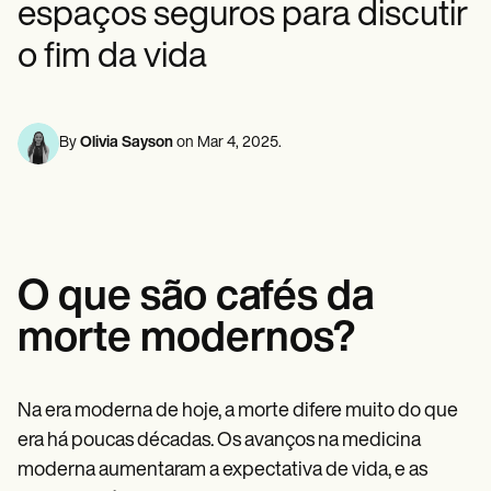
espaços seguros para discutir
Profissionais de saúde mental
Life coaches
Insurance claims
Speech therapists
Assistentes sociais
Massage therapists
o fim da vida
Dietistas e nutricionistas
Personal trainers
Fisioterapeutas
Psicólogos
Enfermeiras
Massoterapeutas
By
Olivia Sayson
on
Mar 4, 2025
.
Terapeutas ocupacionais
Resources
Blogues
Guias de recursos
Comparação
Guias de aplicativos
O que são cafés da
Modelos
Códigos ICD
morte modernos?
Procedure Codes
Modelo Superbill
Modelo de nota SOAP
Modelo de plano de tratamento
Na era moderna de hoje, a morte difere muito do que
Informed Consent Form
era há poucas décadas. Os avanços na medicina
Social Work Treatment Plans
moderna aumentaram a expectativa de vida, e as
DAR Note Template