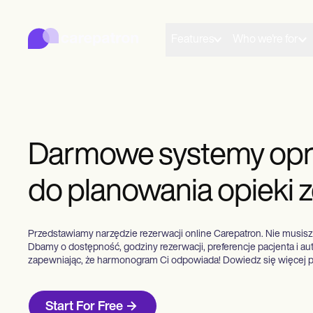
Carepatron
Product
Planowanie
Features
Who we're for
Dokumentacja
Portal pacjenta
Dokumentacja zdrowotna
Rozliczenia
Zgodność
Formularze online
Przypomnienia
Darmowe systemy op
Płatności
Telezdrowie
Notatki kliniczne
do planowania opieki 
Zarządzanie praktyką
Community
Praktykujący w pojedynkę
Nowi praktykujący
Przedstawiamy narzędzie rezerwacji online Carepatron. Nie musisz
Zespoły
Dbamy o dostępność, godziny rezerwacji, preferencje pacjenta i a
zapewniając, że harmonogram Ci odpowiada! Dowiedz się więcej p
Doradcy
Trenerzy
Patolodzy mowy i języka
Kręgarze
Start For Free