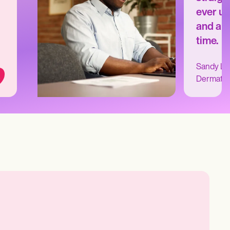
ever us
and au
time.
Sandy L.
Dermatol