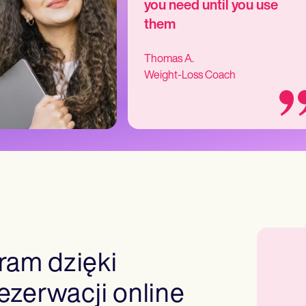
you need until you use
them
Thomas A.
Weight-Loss Coach
am dzięki
ezerwacji online