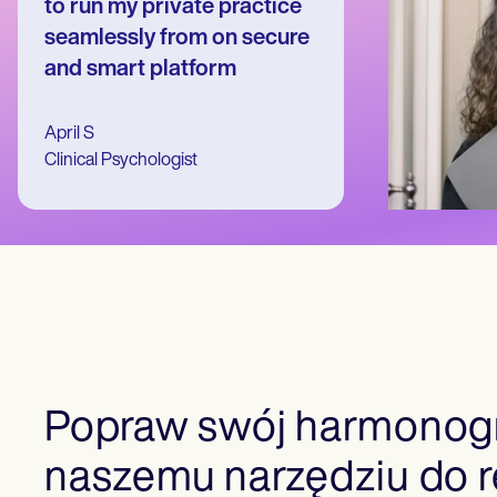
Patient Visit Summary Template
to run my private practice
Help Center
seamlessly from on secure
Demos
Training Hub
and smart platform
Webinars
Switch to Carepatron
Become a Partner
April S
Pricing
Clinical Psychologist
Why Carepatron?
Login
Get started
Popraw swój harmonogr
naszemu narzędziu do r