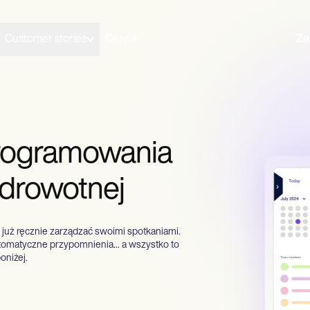
Customer stories
Cennik
Za
rogramowania
zdrowotnej
 już ręcznie zarządzać swoimi spotkaniami.
utomatyczne przypomnienia... a wszystko to
oniżej.