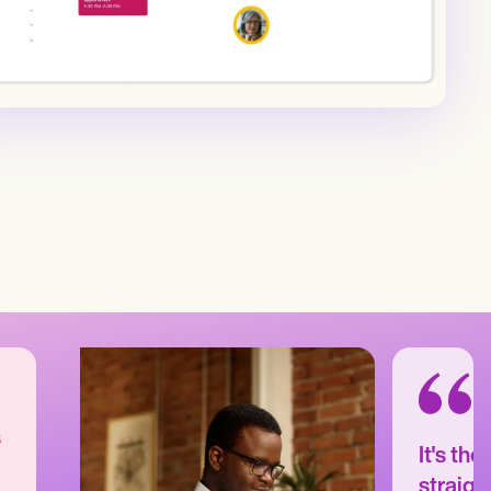
s
It's th
straigh