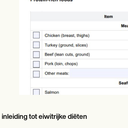
es
Insurance claims
inleiding tot eiwitrijke diëten