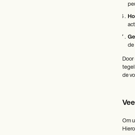
pe
Ho
act
Ge
de 
Door 
tegel
de vo
Vee
Om uw
Hiero