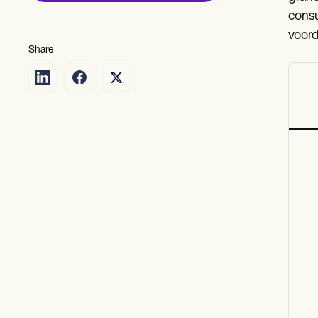
consu
voord
Share