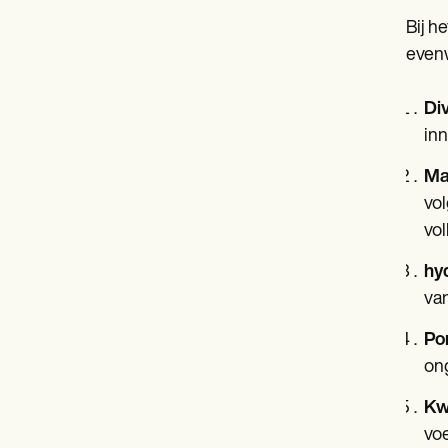
Bij h
evenw
Di
inn
Ma
vol
vol
hy
van
Por
ong
Kwa
voe