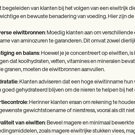
et begeleiden van klanten bij het volgen van een eiwitrijk d
ichtige en bewuste benadering van voeding. Hier zijn de b
verse eiwitbronnen
: Moedig klanten aan om verschillend
ame van aminozuren te garanderen. Dit omvat zowel dierlijk
tiging en balans
: Hoewel je je concentreert op eiwitten, i
gen dat koolhydraten, vetten, vitamines en mineralen bevat
le granen, moeten de eiwitbronnen aanvullen.
dratatie
: Klanten adviseren dat een hoge eiwitinname hu
 goed gehydrateerd blijven om de nieren te helpen bij het 
tiecontrole
: Herinner klanten eraan om rekening te houden 
ewenste gewichtstoename of nierstress, vooral als dit niet
liteit van eiwitten
: Beveel magere en minimaal bewerkte e
dingsmiddelen, zoals magere eiwitrijke stukken vlees, mag