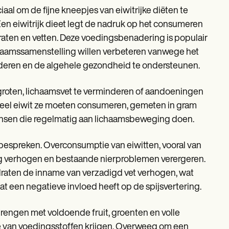
iaal om de fijne kneepjes van eiwitrijke diëten te
en eiwitrijk dieet legt de nadruk op het consumeren
raten en vetten. Deze voedingsbenadering is populair
ichaamssamenstelling willen verbeteren vanwege het
orderen en de algehele gezondheid te ondersteunen.
rgroten, lichaamsvet te verminderen of aandoeningen
veel eiwit ze moeten consumeren, gemeten in gram
 mensen die regelmatig aan lichaamsbeweging doen.
e bespreken. Overconsumptie van eiwitten, vooral van
ting verhogen en bestaande nierproblemen verergeren.
draten de inname van verzadigd vet verhogen, wat
t een negatieve invloed heeft op de spijsvertering.
brengen met voldoende fruit, groenten en volle
 van voedingsstoffen krijgen. Overweeg om een