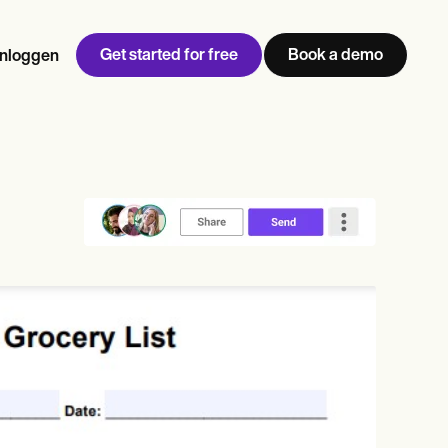
Get started for free
Book a demo
Inloggen
w
Jen built LifeLoong Therapy alongside a demanding finance
 every type of practitioner — find the tools built for
career, with clients across the world.
Grow your business
View Jen’s story
Praktijkbeheer
Naleving en beveiliging
Carepatron AI
Bekijk de volledige workflow