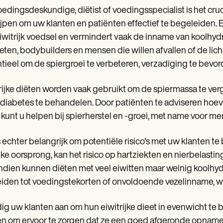
oedingsdeskundige, diëtist of voedingsspecialist is het cruc
jpen om uw klanten en patiënten effectief te begeleiden. E
iwitrijk voedsel en vermindert vaak de inname van koolhyd
tleten, bodybuilders en mensen die willen afvallen of de l
tieel om de spiergroei te verbeteren, verzadiging te bev
rijke diëten worden vaak gebruikt om de spiermassa te ve
 diabetes te behandelen. Door patiënten te adviseren hoe
, kunt u helpen bij spierherstel en -groei, met name voor
s echter belangrijk om potentiële risico's met uw klanten t
ijke oorsprong, kan het risico op hartziekten en nierbelas
dien kunnen diëten met veel eiwitten maar weinig koolhy
eiden tot voedingstekorten of onvoldoende vezelinname, wa
g uw klanten aan om hun eiwitrijke dieet in evenwicht te 
n om ervoor te zorgen dat ze een goed afgeronde opname