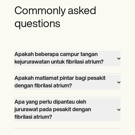
Commonly asked
questions
Apakah beberapa campur tangan
kejururawatan untuk fibrilasi atrium?
Intervensi kejururawatan untuk fibrilasi
Apakah matlamat pintar bagi pesakit
atrium termasuk beberapa tindakan
dengan fibrilasi atrium?
utama: memberikan ubat yang
Matlamat SMART untuk pengurusan
ditetapkan seperti beta-blocker,
Apa yang perlu dipantau oleh
fibrilasi atrium adalah untuk mengekalkan
penghalang saluran kalsium, atau
jururawat pada pesakit dengan
kadar denyutan jantung yang normal,
antikoagulan berdasarkan keadaan
fibrilasi atrium?
mencegah episod masa depan,
pesakit; sentiasa memantau tanda-tanda
Beberapa bidang utama yang harus
mengurangkan risiko strok dan
penting seperti tekanan darah, degupan