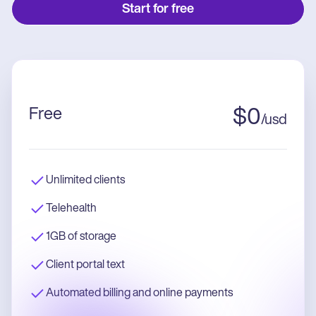
Start for free
Free
$
0
/
usd
Unlimited clients
Telehealth
1GB of storage
Client portal text
Automated billing and online payments