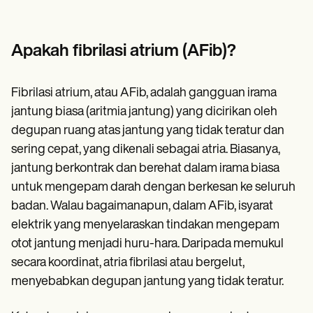
Patient Visit Summary Template
Help Center
Demos
Training Hub
Apakah fibrilasi atrium (AFib)?
Webinars
Switch to Carepatron
Become a Partner
Fibrilasi atrium, atau AFib, adalah gangguan irama
Pricing
jantung biasa (aritmia jantung) yang dicirikan oleh
Why Carepatron?
Login
degupan ruang atas jantung yang tidak teratur dan
Get started
sering cepat, yang dikenali sebagai atria. Biasanya,
jantung berkontrak dan berehat dalam irama biasa
untuk mengepam darah dengan berkesan ke seluruh
badan. Walau bagaimanapun, dalam AFib, isyarat
elektrik yang menyelaraskan tindakan mengepam
otot jantung menjadi huru-hara. Daripada memukul
secara koordinat, atria fibrilasi atau bergelut,
menyebabkan degupan jantung yang tidak teratur.