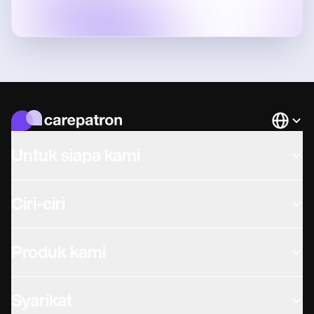
Languag
Untuk siapa kami
Ciri-ciri
Produk kami
Syarikat