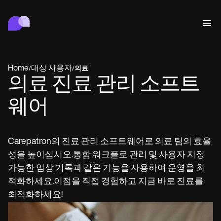
Carepatron
행동
의료
연합
웰니스
병원 관리
Features
규정 준수 및 보안
Home
대상 사용자
/
/
의료
Carepatron AI
의료 진료 관리 소프트
Who we're for
Get started for free
연결
Book a demo
웨어
케어
Behavioral
일정
Online booking
Medical
완료
Counselors
상담
Automatic reminders
Carepatron의 진료 관리 소프트웨어로 의료 팀의 효율
Mental health
Allied
Telehealth video
Dentists
치료
성을 높이십시오.통합 워크플로 관리 및 사용자 지정
메시지
Psychologists
In session notes
Get started for free
Nurse practitioners
병원 관리
Wellness
Dietitians
ePrescribe
가능한 임상 기록과 같은 기능을 사용하여 운영을 최
Client messaging
Therapists
NEW
Nurses
기록
규정 준수 및 보안
Nutritionists
Treatment plans
적화하세요.이점을 직접 경험하고 지금 바로 진료를
Book a demo
SMS and email
Acupuncturists
Physicians
AI Scribe
Occupational therapists
최적화하세요!
Carepatron AI
Chiropractors
청구
Psychiatrists
로그인
Clinical notes
Physical therapists
Health coaches
Invoicing and payments
전체 워크플로우 보기
Social workers