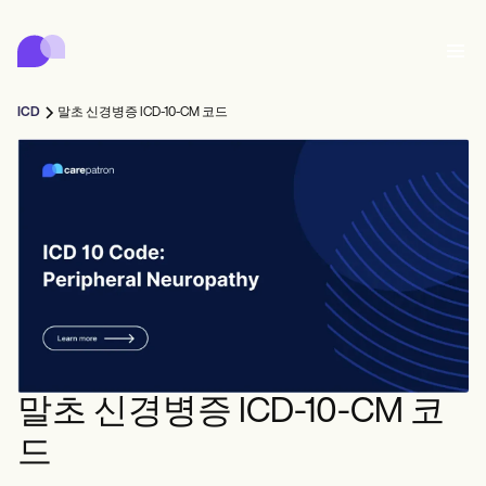
Carepatron
Product
스케줄링
문서화
환자 포털
ICD
말초 신경병증 ICD-10-CM 코드
건강 기록
Features
대금 청구
규정 준수
Who we're for
온라인 양식
연결
리마인더
결제
케어
Behavioral
일정
원격 의료
Online booking
임상 노트
Medical
완료
Counselors
상담
실무 관리
Automatic reminders
Mental health
Allied
Community
Telehealth video
Dentists
치료
솔로 프랙티셔너
메시지
Psychologists
In session notes
Get started for free
Nurse practitioners
병원 관리
Wellness
신규 실무자
Dietitians
ePrescribe
Client messaging
Therapists
NEW
Nurses
팀
기록
규정 준수 및 보안
Nutritionists
Treatment plans
Book a demo
SMS and email
말초 신경병증 ICD-10-CM 코
Acupuncturists
카운슬러
Physicians
AI Scribe
Occupational therapists
코치
Carepatron AI
Chiropractors
청구
Psychiatrists
드
로그인
음성 언어 병리학자
Clinical notes
Physical therapists
Health coaches
Invoicing and payments
전체 워크플로우 보기
척추 지압 요법사
Social workers