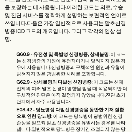
Patient Visit Summary Template
Help Center
을 보장하는 데 사용됩니다.이러한 코드는 의료, 수술
Demos
및 진단 서비스를 정확하게 설명하는 보편적인 언어로
Training Hub
쓰입니다.다음은 가장 일반적으로 사용되는 말초신경
Webinars
Switch to Carepatron
병증 ICD 코드의 개요입니다.
그리고 각각의 임상 설
Become a Partner
명.
Pricing
Why Carepatron?
Login
G60.9 - 유전성 및 특발성 신경병증, 상세불명
: 이 코드
Get started
는 신경병증의 기원이 유전적이거나 알려지지 않은 경
우에 사용됩니다.신경병증의 구체적인 원인과 유형이
밝혀지지 않은 광범위한 사례를 포함합니다.
G62.9 - 상세불명의 다발성 신경병증
: 이 코드는 신체
전체의 여러 말초 신경이 영향을 받을 때 적용되지만 더
구체적인 진단은 아직 결정되지 않았습니다.진단 초기
단계에서 자주 사용됩니다.
E08.42 - 당뇨병성 다발신경병증을 동반한 기저 질환
으로 인한 당뇨병
: 이 코드는 당뇨병이 광범위한 신경
손상을 일으켜 말초 신경병증을 유발하는 경우를 나타
냅니다.일반적으로 당뇨병은 장기간 조절되지 않는 당