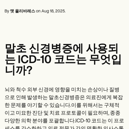
정신 건강 전문가
Life coaches
Insurance claims
Speech therapists
사회 복지사
Massage therapists
By
맷 올리바레스
on
Aug 18, 2025
.
영양사 및 영양사
Personal trainers
물리 치료사
심리학자
간호사
마사지 테라피스트
작업 치료사
말초 신경병증에 사용되
Resources
블로그
는 ICD-10 코드는 무엇입
리소스 가이드
비교
니까?
앱 가이드
템플릿
신분증 코드
Procedure Codes
뇌와 척수 외부 신경에 영향을 미치는 손상이나 질병
슈퍼빌 템플릿
으로 인해 발생하는 말초신경병증은 의료진에게 복잡
비누 노트 템플릿
한 문제를 야기할 수 있습니다.이를 위해서는 구체적
치료 계획 템플릿
Informed Consent Form
이고 미묘한 진단 및 치료 프로토콜이 필요하며, 종종
Social Work Treatment Plans
다양한 의학 분야를 포괄합니다.ICD-10 코드는 이 프로
DAR Note Template
세스를 간소화하고 의료 전문가 간의 명확한 의사소통