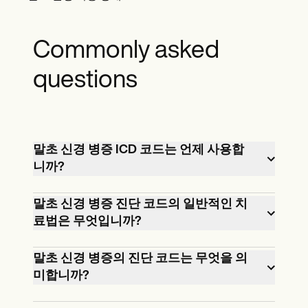
Commonly asked
questions
말초 신경 병증 ICD 코드는 언제 사용합
니까?
말초신경병증 ICD 코드는 환자의 말초신
말초 신경 병증 진단 코드의 일반적인 치
료법은 무엇입니까?
경병증 상태를 진단하고 의료 기록에 기
록할 때 사용됩니다.이러한 코드는 정확
치료는 말초 신경 병증의 근본 원인에 따
말초 신경 병증의 진단 코드는 무엇을 의
한 의사소통 및 청구 목적에 매우 중요합
미합니까?
라 크게 달라집니다.일반적인 치료법으로
니다.
는 통증 완화를 위한 약물 치료, 물리 치료,