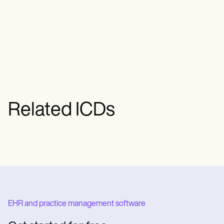
말초신경병증 진단 코드는 환자가 이 질
당뇨병과 같은 기저 질환 관리 등이 있습
환으로 진단되었음을 나타냅니다.의료 기
니다.
록 문서화 및 청구 목적으로 사용됩니다.
각각의 특정 코드는 신경병증의 유형과
원인에 대한 정보를 제공할 수 있습니다.
Related ICDs
EHR and practice management software