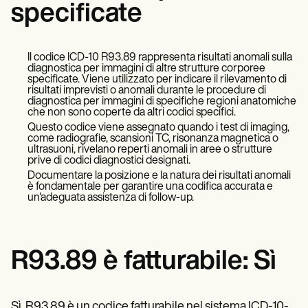
Patient Visit Summary Template
specificate
Help Center
Demos
Training Hub
Webinars
Il codice ICD-10 R93.89 rappresenta risultati anomali sulla
diagnostica per immagini di altre strutture corporee
Switch to Carepatron
specificate. Viene utilizzato per indicare il rilevamento di
Become a Partner
risultati imprevisti o anomali durante le procedure di
Pricing
diagnostica per immagini di specifiche regioni anatomiche
Why Carepatron?
che non sono coperte da altri codici specifici.
Login
Questo codice viene assegnato quando i test di imaging,
Get started
come radiografie, scansioni TC, risonanza magnetica o
ultrasuoni, rivelano reperti anomali in aree o strutture
prive di codici diagnostici designati.
Documentare la posizione e la natura dei risultati anomali
è fondamentale per garantire una codifica accurata e
un'adeguata assistenza di follow-up.
R93.89 è fatturabile: Sì
Sì, R93.89 è un codice fatturabile nel sistema ICD-10-