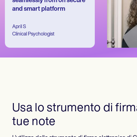
seamlessly from on secure
Patient Visit Summary Template
Help Center
and smart platform
Demos
Training Hub
Webinars
April S
Switch to Carepatron
Clinical Psychologist
Become a Partner
Pricing
Why Carepatron?
Login
Get started
Usa lo strumento di firm
tue note