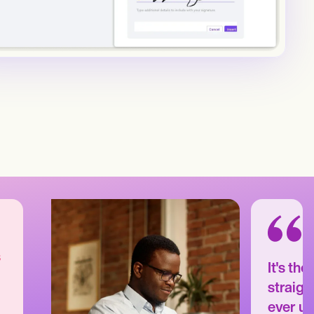
s
It's th
straigh
ever us