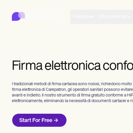
Carepatron
Product
Pianificazione
Features
Who we're for
Documentazione
Portale per i pazienti
Documenti sanitari
Fatturazione
Conformità
Moduli online
Moduli online
Firma elettronica con
Pagamenti
Telemedicina
Note cliniche
Gestione delle pratiche
I tradizionali metodi di firma cartacea sono noiosi, richiedono molto
Community
firma elettronica di Carepatron, gli operatori sanitari possono evit
Professionisti solisti
avanti e indietro. Il nostro strumento di firma gratuito conforme a 
Nuovi praticanti
elettronicamente, eliminando la necessità di documenti cartacei e rid
Squadre
Consiglieri
Allenatori
Start For Free
Logopedisti
Chiropratici