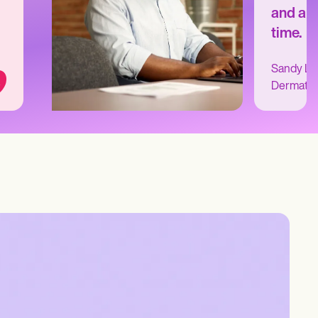
and au
time.
Sandy L.
Dermatol