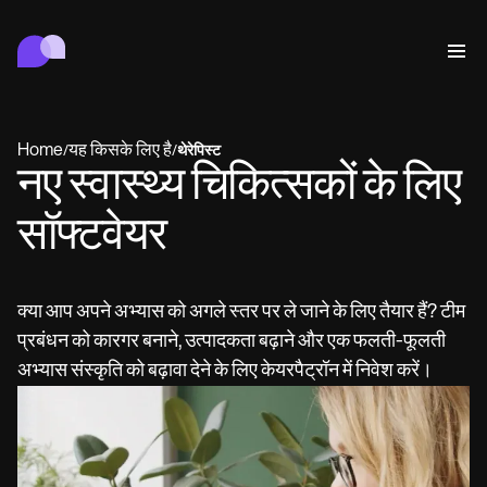
Carepatron
व्यवहार
चिकित्सा
संबद्ध
वेलनेस
प्रैक्टिस प्रबंधन
Features
अनुपालन और सुरक्षा
Home
यह किसके लिए है
/
/
थेरेपिस्ट
Carepatron AI
नए स्वास्थ्य चिकित्सकों के लिए
Who we're for
Get started for free
कनेक्ट
Book a demo
सॉफ्टवेयर
देखभाल
Behavioral
शेड्यूल
Online booking
Medical
पूरा करें
Counselors
मिलें
Automatic reminders
क्या आप अपने अभ्यास को अगले स्तर पर ले जाने के लिए तैयार हैं? टीम
Mental health
Allied
Telehealth video
Dentists
इलाज
प्रबंधन को कारगर बनाने, उत्पादकता बढ़ाने और एक फलती-फूलती
संदेश
Psychologists
In session notes
Get started for free
Nurse practitioners
प्रैक्टिस प्रबंधन
Wellness
Dietitians
ePrescribe
अभ्यास संस्कृति को बढ़ावा देने के लिए केयरपैट्रॉन में निवेश करें।
Client messaging
Therapists
NEW
Nurses
दस्तावेज़
अनुपालन और सुरक्षा
Nutritionists
Treatment plans
Book a demo
SMS and email
Acupuncturists
Physicians
AI Scribe
Occupational therapists
Carepatron AI
Chiropractors
बिल
Psychiatrists
लॉग इन
Clinical notes
Physical therapists
Health coaches
Invoicing and payments
पूरा वर्कफ़्लो देखें
Social workers