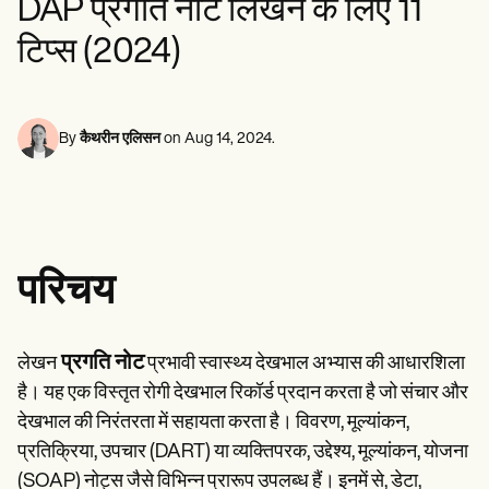
DAP प्रगति नोट लिखने के लिए 11
मानसिक स्वास्थ्य पेशेवर
Life coaches
Insurance claims
Speech therapists
सोशल वर्कर्स
Massage therapists
टिप्स (2024)
आहार विशेषज्ञ और पोषण विशेषज्ञ
Personal trainers
फिजिकल थेरेपिस्ट
मनोवैज्ञानिकों
नर्सें
मसाज थेरेपिस्ट
By
कैथरीन एलिसन
on
Aug 14, 2024
.
ऑक्यूपेशनल थेरेपिस्ट
Resources
ब्लॉग्स
संसाधन मार्गदर्शिकाएँ
तुलना
ऐप गाइड्स
परिचय
टेम्प्लेट्स
ICD कोड्स
Procedure Codes
सुपरबिल टेम्पलेट
प्रगति नोट
लेखन
प्रभावी स्वास्थ्य देखभाल अभ्यास की आधारशिला
SOAP नोट टेम्पलेट
है। यह एक विस्तृत रोगी देखभाल रिकॉर्ड प्रदान करता है जो संचार और
उपचार योजना टेम्पलेट
देखभाल की निरंतरता में सहायता करता है। विवरण, मूल्यांकन,
Informed Consent Form
Social Work Treatment Plans
प्रतिक्रिया, उपचार (DART) या व्यक्तिपरक, उद्देश्य, मूल्यांकन, योजना
DAR Note Template
(SOAP) नोट्स जैसे विभिन्न प्रारूप उपलब्ध हैं। इनमें से, डेटा,