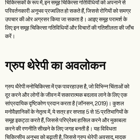
Patient Visit Summary Template
चिकित्सकों के रूप में, इन समूह चिकित्सा गतिविधियों को अपनाने से
Help Center
परिवर्तनकारी अनुभव प्रज्वलित हो सकते हैं, जिससे रोगियों को समग्र
Demos
Training Hub
उपचार की ओर अग्रसर किया जा सकता है। आइए समूह परामर्श के
Webinars
लिए इन समूह चिकित्सा गतिविधियों और विचारों की गतिशीलता की जाँच
Switch to Carepatron
करें।
Become a Partner
Pricing
Why Carepatron?
Login
Get started
ग्रुप थेरेपी का अवलोकन
ग्रुप थैरेपी मनोचिकित्सा में एक पावरहाउस है, जो विभिन्न चिंताओं को
दूर करने और लोगों के जीवन में सकारात्मक बदलाव लाने के लिए एक
सांप्रदायिक दृष्टिकोण प्रदान करता है (जॉनसन, 2019)। कुशल
मनोवैज्ञानिकों के नेतृत्व में, ये सत्र हर सप्ताह 5 से 15 प्रतिभागियों के
समूह इकट्ठा करते हैं, जिससे परिप्रेक्ष्य हासिल करने और मुकाबला
करने की रणनीति सीखने के लिए जगह बनती है। यह विविधता
चिकित्सीय अनुभव को बढ़ाती है, जिससे ग्रुप थेरेपी अवसाद, मादक