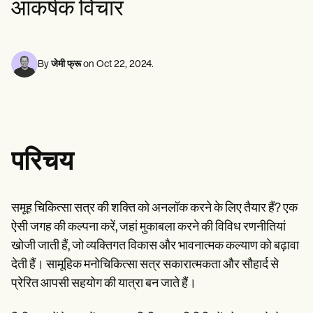
आकर्षक विचार
मानसिक स्वास्थ्य पेशेवर
Life coaches
Insurance claims
Speech therapists
सोशल वर्कर्स
Massage therapists
आहार विशेषज्ञ और पोषण विशेषज्ञ
Personal trainers
फिजिकल थेरेपिस्ट
मनोवैज्ञानिकों
By
जेमी फ्रू
on
Oct 22, 2024
.
नर्सें
मसाज थेरेपिस्ट
ऑक्यूपेशनल थेरेपिस्ट
Resources
ब्लॉग्स
संसाधन मार्गदर्शिकाएँ
परिचय
तुलना
ऐप गाइड्स
टेम्प्लेट्स
ICD कोड्स
समूह चिकित्सा सत्र की शक्ति को अनलॉक करने के लिए तैयार हैं? एक
Procedure Codes
ऐसी जगह की कल्पना करें, जहां मुकाबला करने की विविध रणनीतियां
सुपरबिल टेम्पलेट
SOAP नोट टेम्पलेट
खोजी जाती हैं, जो व्यक्तिगत विकास और भावनात्मक कल्याण को बढ़ावा
उपचार योजना टेम्पलेट
देती हैं। सामूहिक मनोचिकित्सा सत्र सकारात्मकता और सौहार्द से
Informed Consent Form
प्रेरित आपसी सहयोग की यात्रा बन जाते हैं।
Social Work Treatment Plans
DAR Note Template