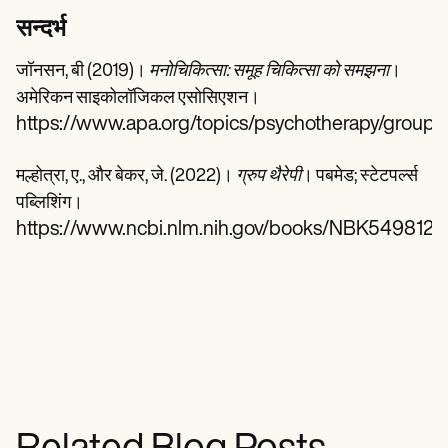
सन्दर्भ
जॉनसन, बी (2019)।
मनोचिकित्सा: समूह चिकित्सा को समझना
।
अमेरिकन साइकोलॉजिकल एसोसिएशन।
https://www.apa.org/topics/psychotherapy/group-
मल्होत्रा, ए., और बेकर, जे. (2022)।
ग्रुप थैरेपी
। पबमेड; स्टेटपर्ल्स
पब्लिशिंग।
https://www.ncbi.nlm.nih.gov/books/NBK549812/