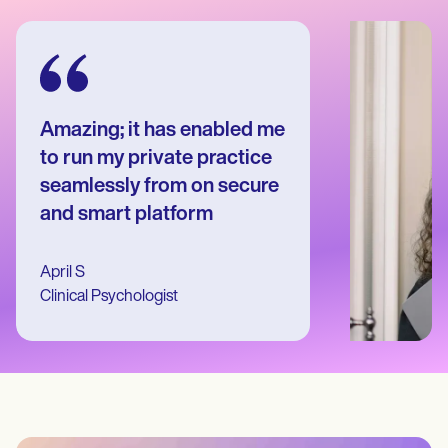
Patient Visit Summary Template
Help Center
Demos
Training Hub
Webinars
Switch to Carepatron
Become a Partner
Amazing; it has enabled me
Pricing
to run my private practice
Why Carepatron?
Login
seamlessly from on secure
Get started
and smart platform
April S
Clinical Psychologist