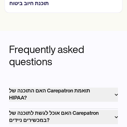
טפסים מקוונים תואמים HIPAA
Frequently asked
questions
האם התוכנה של Carepatron תואמת
HIPAA?
כן, התוכנה של Carepatron תואמת לחלוטין
האם אוכל לגשת לתוכנה של Carepatron
HIPAA, ומבטיחה את האבטחה והסודיות של
במכשירים ניידים?
נתוני המטופלים.