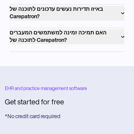
התוכנה של Carepatron נגישה במחשבים ניידים,
באיזו תדירות נעשים עדכונים לתוכנה של
שולחניים וטלפונים ניידים, ומספקת גמישות
Carepatron?
לאנשי מקצוע בתחום הבריאות בדרכים.
עדכונים לתוכנה של Carepatron מתרחשים
האם תמיכה זמינה למשתמשים המעברים
בצורה חלקה מאחורי הקלעים, ומבטיחים
לתוכנה של Carepatron?
למשתמשים לגשת לתכונות העדכניות ביותר
Carepatron מציעה תמיכה 24/7 כדי לסייע
מבלי לשבש את זרימת העבודה שלהם.
למשתמשים בכל חששות, שאילתות או הצעות,
מה שמבטיח מעבר חלק והצלחה מתמשכת עם
התוכנה.
EHR and practice management software
Get started for free
*No credit card required