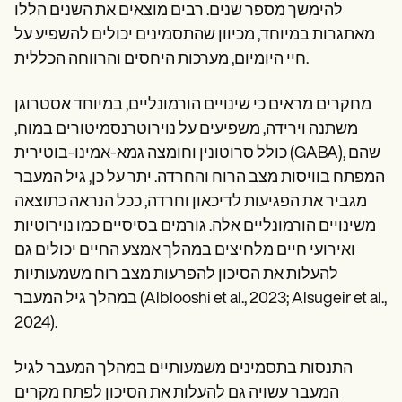
Patient Visit Summary Template
להימשך מספר שנים. רבים מוצאים את השנים הללו
Help Center
מאתגרות במיוחד, מכיוון שהתסמינים יכולים להשפיע על
Demos
Training Hub
חיי היומיום, מערכות היחסים והרווחה הכללית.
Webinars
Switch to Carepatron
מחקרים מראים כי שינויים הורמונליים, במיוחד אסטרוגן
Become a Partner
Pricing
משתנה וירידה, משפיעים על נוירוטרנסמיטורים במוח,
Why Carepatron?
כולל סרוטונין וחומצה גמא-אמינו-בוטירית (GABA), שהם
Login
המפתח בוויסות מצב הרוח והחרדה. יתר על כן, גיל המעבר
Get started
מגביר את הפגיעות לדיכאון וחרדה, ככל הנראה כתוצאה
משינויים הורמונליים אלה. גורמים בסיסיים כמו נוירוטיות
ואירועי חיים מלחיצים במהלך אמצע החיים יכולים גם
להעלות את הסיכון להפרעות מצב רוח משמעותיות
במהלך גיל המעבר (Alblooshi et al., 2023; Alsugeir et al.,
2024).
התנסות בתסמינים משמעותיים במהלך המעבר לגיל
המעבר עשויה גם להעלות את הסיכון לפתח מקרים