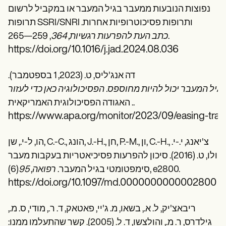
נפוצות הנובעות ממעבר בגיל המעבר או במקביל לרשום
תרופות SSRI/SNRI ותרופות פסיכוטרופיות אחרות.
, 259—265.
כתב העת להפרעות רגשיות
,
364
https://doi.org/10.1016/j.jad.2024.08.036
דה אנג'ליס, ט. (2023, 1 בספטמבר).
גיל המעבר יכול להיות מחוספס. הפסיכולוגיה כאן כדי לעזור
. האגודה הפסיכולוגית האמריקאית.
https://www.apa.org/monitor/2023/09/easing-tran
הו, ל-י., שן, C.-C., הונג, J.-H., חן, P.-M., ון, C.-H., צ'יאנג, י.-י.
ולו, ט. (2016). סיכון להפרעות פסיכיאטריות בעקבות מעבר
(6), e2800.
סימפטומטי בגיל המעבר.
רפואה
,
95
https://doi.org/10.1097/md.0000000000002800
ריבאצ'יק, ל. א., בשאו, מ. ג'יי, פאטאק, ד. ר., מודי, ס. מ.,
גילדרס, ר. מ., והולצשו, ד. ל. (2005). קשר שהתעלמו ממנו: