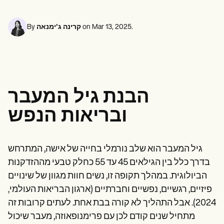
Life coaches
אנשי מקצוע בתחום בריאות הנפש
Insurance claims
Speech therapists
עובדים סוציאליים
Massage therapists
דיאטנים ותזונאים
.
Mar 13, 2025
on
קרינה ג'ימנאה
By
Personal trainers
פיזיותרפיסטים
פסיכולוגים
אחיות
מטפלים בעיסוי
מרפאים בעיסוק
Resources
הבנת גיל המעבר
בלוגים
מדריכי משאבים
ובריאות הנפש
השוואה
מדריכי אפליקציות
תבניות
קודי ICD
גיל המעבר הוא שלב נורמלי בחייה של אישה, המתרחש
Procedure Codes
בדרך כלל בין הגילאים 45 עד 55 כחלק טבעי מההזדקנות
Superbill Template
תבנית הערות SOAP
הביולוגית. במהלך תקופה זו, נשים חוות מגוון של שינויים
תבנית תוכנית טיפול
פיזיים, רגשיים, נפשיים וחברתיים (ארגון הבריאות העולמי,
Informed Consent Form
2024). אבל התהליך לא קורה בבת אחת. לעתים קרובות זה
Social Work Treatment Plans
DAR Note Template
מתחיל שנים קודם לכן עם פרימנופאוזה, מעבר שיכול