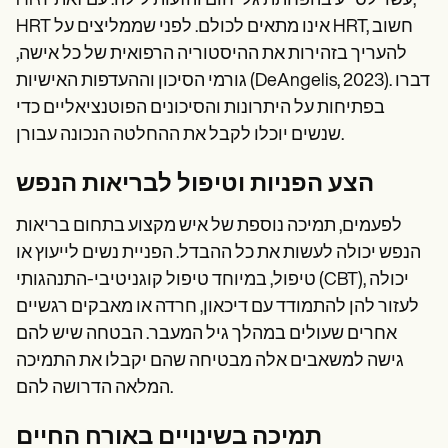
HRT עשוי לסייע בהפחתת גלי חום והזעות לילה. עם זאת,
HRT אינו מתאים לכולם. לפני שממליצים על HRT, חשוב
להעריך בזהירות את ההיסטוריה הרפואית של כל אישה,
גורמי הסיכון וההעדפות האישיות (DeAngelis, 2023). דברו
בפתיחות על היתרונות והסיכונים הפוטנציאליים כדי
שנשים יוכלו לקבל את ההחלטה הנכונה עבורן.
הצע הפניות וטיפול לבריאות הנפש
לפעמים, תמיכה נוספת של איש מקצוע בתחום בריאות
הנפש יכולה לעשות את כל ההבדל. הפניית נשים לייעוץ או
טיפול, במיוחד טיפול קוגניטיבי-התנהגותי (CBT), יכולה
לעזור להן להתמודד עם דיכאון, חרדה או מאבקים רגשיים
אחרים שעולים במהלך גיל המעבר. הבטחה שיש להם
גישה למשאבים אלה מבטיחה שהם יקבלו את התמיכה
המלאה הדרושה להם.
תמיכה בשינויים באורח החיים