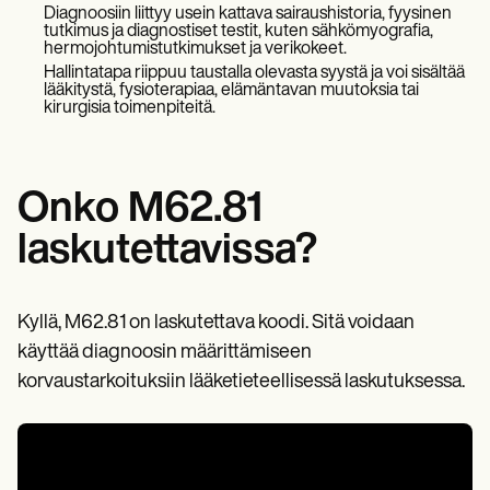
Patient Visit Summary Template
Diagnoosiin liittyy usein kattava sairaushistoria, fyysinen
Help Center
tutkimus ja diagnostiset testit, kuten sähkömyografia,
Demos
hermojohtumistutkimukset ja verikokeet.
Training Hub
Hallintatapa riippuu taustalla olevasta syystä ja voi sisältää
Webinars
lääkitystä, fysioterapiaa, elämäntavan muutoksia tai
kirurgisia toimenpiteitä.
Switch to Carepatron
Become a Partner
Pricing
Why Carepatron?
Login
Onko M62.81
Get started
laskutettavissa?
Kyllä, M62.81 on laskutettava koodi. Sitä voidaan
käyttää diagnoosin määrittämiseen
korvaustarkoituksiin lääketieteellisessä laskutuksessa.