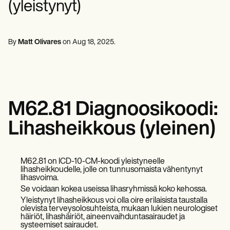
(yleistynyt)
Mielenterveyden ammattilaiset
Life coaches
Insurance claims
Speech therapists
Sosiaalityöntekijät
Massage therapists
Ravitsemusasiantuntijat ja ravitsemusterapeutit
Personal trainers
Fysioterapeutit
By
Matt Olivares
on
Aug 18, 2025
.
Psykologit
Sairaanhoitajat
Hierontaterapeutit
Toimintaterapeutit
Resources
Blogeja
M62.81 Diagnoosikoodi:
Resurssioppaat
Vertailu
Lihasheikkous (yleinen)
Sovellusoppaat
Mallipohjat
ICD-koodit
Procedure Codes
M62.81 on ICD-10-CM-koodi yleistyneelle
Superbill-malli
lihasheikkoudelle, jolle on tunnusomaista vähentynyt
lihasvoima.
SOAP-muistiinpanomalli
Hoitosuunnitelman malli
Se voidaan kokea useissa lihasryhmissä koko kehossa.
Informed Consent Form
Yleistynyt lihasheikkous voi olla oire erilaisista taustalla
olevista terveysolosuhteista, mukaan lukien neurologiset
Social Work Treatment Plans
häiriöt, lihashäiriöt, aineenvaihduntasairaudet ja
DAR Note Template
systeemiset sairaudet.