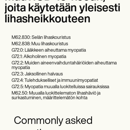
joita käytetään yleisesti
lihasheikkouteen
M62.830: Selän lihaskouristus
M62.838: Muu lihaskouristus
G72.0: Lääkkeen aiheuttama myopatia
G72.1: Alkoholinen myopatia
G72.2: Muiden aineenvaihduntahäiriöiden aiheuttama
myopatia
G72.3: Jaksollinen halvaus
G72.4: Tulehdukselliset ja immuunimyopatiat
G72.5: Myopatia muualla luokitelluissa sairauksissa
M62.50: Muualla luokittelematon lihashäviö ja
surkastuminen, määrittelemätön kohta
Commonly asked