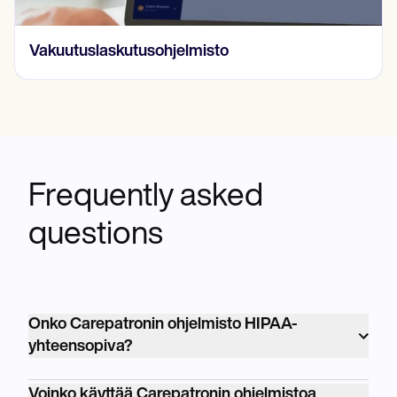
HIPAA-yhteensopivat verkkolomakkeet
Frequently asked
questions
Onko Carepatronin ohjelmisto HIPAA-
yhteensopiva?
Kyllä, Carepatronin ohjelmisto on täysin
Voinko käyttää Carepatronin ohjelmistoa