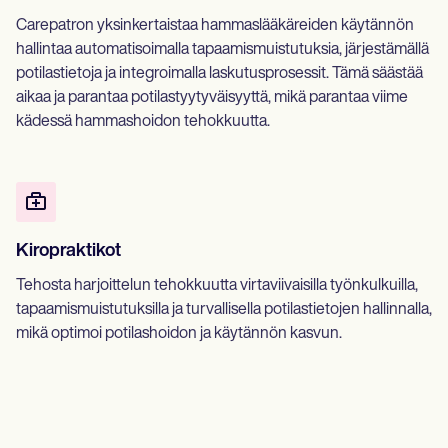
Carepatron yksinkertaistaa hammaslääkäreiden käytännön
hallintaa automatisoimalla tapaamismuistutuksia, järjestämällä
potilastietoja ja integroimalla laskutusprosessit. Tämä säästää
aikaa ja parantaa potilastyytyväisyyttä, mikä parantaa viime
kädessä hammashoidon tehokkuutta.
Kiropraktikot
Tehosta harjoittelun tehokkuutta virtaviivaisilla työnkulkuilla,
tapaamismuistutuksilla ja turvallisella potilastietojen hallinnalla,
mikä optimoi potilashoidon ja käytännön kasvun.