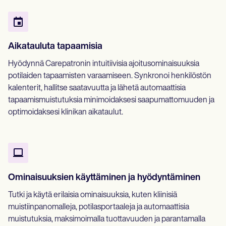
Aikatauluta tapaamisia
Hyödynnä Carepatronin intuitiivisia ajoitusominaisuuksia
potilaiden tapaamisten varaamiseen. Synkronoi henkilöstön
kalenterit, hallitse saatavuutta ja lähetä automaattisia
tapaamismuistutuksia minimoidaksesi saapumattomuuden ja
optimoidaksesi klinikan aikataulut.
Ominaisuuksien käyttäminen ja hyödyntäminen
Tutki ja käytä erilaisia ominaisuuksia, kuten kliinisiä
muistiinpanomalleja, potilasportaaleja ja automaattisia
muistutuksia, maksimoimalla tuottavuuden ja parantamalla