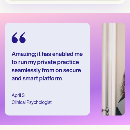
Patient Visit Summary Template
Help Center
Demos
Training Hub
Webinars
Switch to Carepatron
Become a Partner
Pricing
Why Carepatron?
Login
Amazing; it has enabled me
Get started
to run my private practice
seamlessly from on secure
and smart platform
April S
Clinical Psychologist