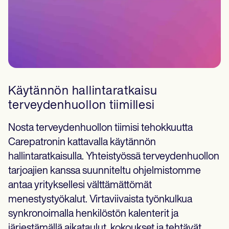
Käytännön hallintaratkaisu
terveydenhuollon tiimillesi
Nosta terveydenhuollon tiimisi tehokkuutta
Carepatronin kattavalla käytännön
hallintaratkaisulla. Yhteistyössä terveydenhuollon
tarjoajien kanssa suunniteltu ohjelmistomme
antaa yrityksellesi välttämättömät
menestystyökalut. Virtaviivaista työnkulkua
synkronoimalla henkilöstön kalenterit ja
järjestämällä aikataulut, kokoukset ja tehtävät