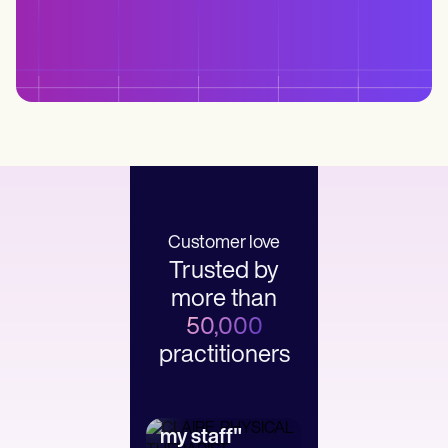
Customer love
Trusted by
more than
50,000
practitioners
"It’s so easy to
"Carepatron
connect with
saves me 2
my staff"