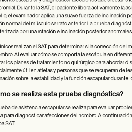
iento escapular y diagnosticar afecciones que afectan a l
romial. Durante la SAT, el paciente libera activamente la a
ello, el examinador aplica una suave fuerza de inclinación pos
ón normal del músculo serrato anterior. La prueba diagnóstic
terizada por una rotación e inclinación posterior anormales
línicos realizan el SAT para determinar si la corrección del
mbro. Al evaluar cómo se comporta la escápula en diferent
ar los planes de tratamiento no quirúrgico para abordar di
ialmente útil en atletas y personas que se recuperan de le
mación sobre la estabilidad y la función escapular durante
mo se realiza esta prueba diagnóstica?
ueba de asistencia escapular se realiza para evaluar prob
sa para diagnosticar afecciones del hombro. A continuación s
ba SAT: