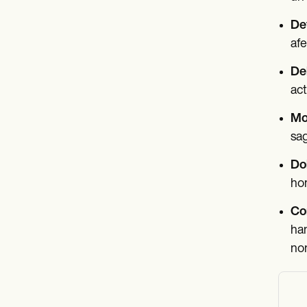
Det
afe
Deb
act
Mov
sag
Do
hom
Co
han
nor