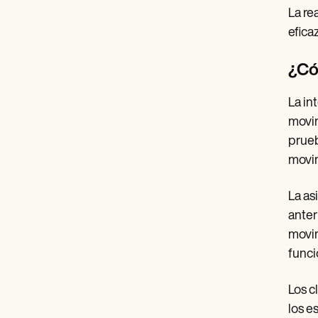
La re
efica
¿Có
La in
movim
prueb
movim
La as
anter
movim
funci
Los c
los e