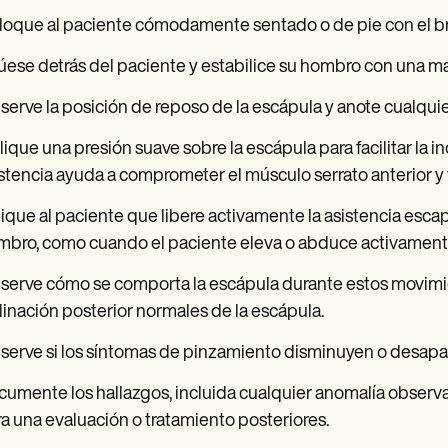
oque al paciente cómodamente sentado o de pie con el bra
úese detrás del paciente y estabilice su hombro con una man
erve la posición de reposo de la escápula y anote cualquier
ique una presión suave sobre la escápula para facilitar la in
stencia ayuda a comprometer el músculo serrato anterior y
ique al paciente que libere activamente la asistencia esca
mbro, como cuando el paciente eleva o abduce activament
erve cómo se comporta la escápula durante estos movimien
linación posterior normales de la escápula.
erve si los síntomas de pinzamiento disminuyen o desapa
umente los hallazgos, incluida cualquier anomalía observa
a una evaluación o tratamiento posteriores.