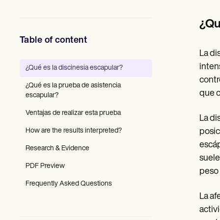
SMS and email
Clinical not
Profesionales de la Salud Mental
Trabajo Social
¿Qu
Nutricionistas
Fisioterapia
Table of content
Psicología
Enfermeras/os
La di
Masajistas
inten
¿Qué es la discinesia escapular?
Terapia Ocupacional
contr
Resources
¿Qué es la prueba de asistencia
Blogs
que c
escapular?
Guías
Comparación
Ventajas de realizar esta prueba
La di
Guías de la app
How are the results interpreted?
posic
Plantillas
Códigos ICD
escáp
Research & Evidence
Procedure Codes
suele
Superbill Template
PDF Preview
peso 
Notas SOAP
Treatment Plan Template
Frequently Asked Questions
Informed Consent Form
La af
Social Work Treatment Plans
activ
DAR Note Template