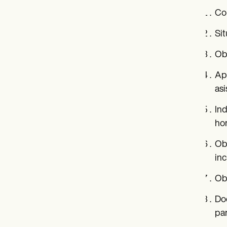
Col
Sit
Obs
Apl
asi
Ind
ho
Obs
inc
Obs
Doc
par