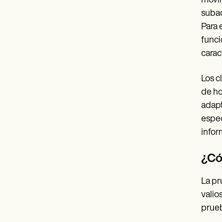
movim
subac
Para 
funci
carac
Los c
de ho
adapt
espec
infor
¿Có
La pr
valio
prue