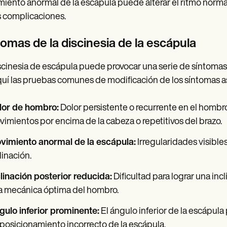
iento anormal de la escápula puede alterar el ritmo norma
 complicaciones.
tomas de la discinesia de la escápula
scinesia de escápula puede provocar una serie de síntomas
uí las pruebas comunes de modificación de los síntomas aso
lor de hombro:
Dolor persistente o recurrente en el homb
imientos por encima de la cabeza o repetitivos del brazo.
vimiento anormal de la escápula:
Irregularidades visible
linación.
linación posterior reducida:
Dificultad para lograr una in
a mecánica óptima del hombro.
ulo inferior prominente:
El ángulo inferior de la escápula
posicionamiento incorrecto de la escápula.