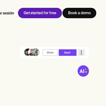
Get started for free
Book a demo
ar sesión
w
Jen built LifeLoong Therapy alongside a demanding finance
 every type of practitioner — find the tools built for
career, with clients across the world.
Grow your business
View Jen’s story
Gestión de consultas
Cumplimiento y seguridad
IA de Carepatron
Ver el flujo de trabajo completo