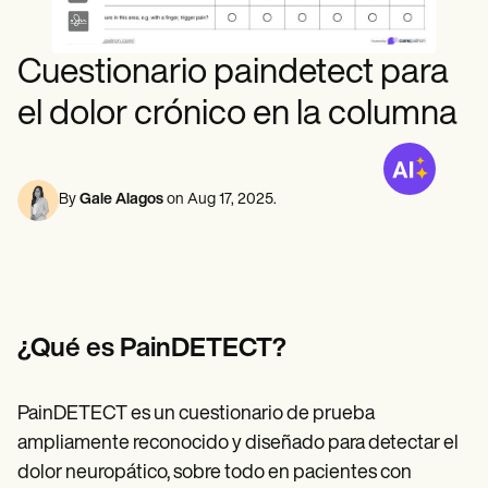
Profesionales de la Salud Mental
Life coaches
Insurance claims
Speech therapists
Trabajo Social
Massage therapists
Nutricionistas
Cuestionario paindetect para
Personal trainers
Fisioterapia
Psicología
el dolor crónico en la columna
Enfermeras/os
Masajistas
Terapia Ocupacional
Resources
By
Gale Alagos
on
Aug 17, 2025
.
Blogs
Guías
Comparación
Guías de la app
Plantillas
Códigos ICD
Procedure Codes
¿Qué es PainDETECT?
Superbill Template
Notas SOAP
Treatment Plan Template
PainDETECT es un cuestionario de prueba
Informed Consent Form
ampliamente reconocido y diseñado para detectar el
Social Work Treatment Plans
DAR Note Template
dolor neuropático, sobre todo en pacientes con