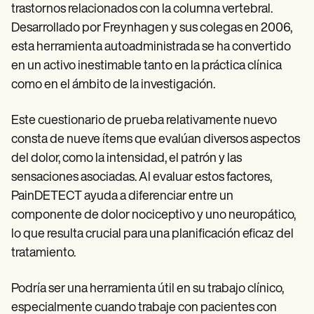
Patient Visit Summary Template
trastornos relacionados con la columna vertebral.
Help Center
Desarrollado por Freynhagen y sus colegas en 2006,
Demos
Training Hub
esta herramienta autoadministrada se ha convertido
Webinars
en un activo inestimable tanto en la práctica clínica
Switch to Carepatron
como en el ámbito de la investigación.
Become a Partner
Pricing
Why Carepatron?
Este cuestionario de prueba relativamente nuevo
Login
consta de nueve ítems que evalúan diversos aspectos
Get started
del dolor, como la intensidad, el patrón y las
sensaciones asociadas. Al evaluar estos factores,
PainDETECT ayuda a diferenciar entre un
componente de dolor nociceptivo y uno neuropático,
lo que resulta crucial para una planificación eficaz del
tratamiento.
Podría ser una herramienta útil en su trabajo clínico,
especialmente cuando trabaje con pacientes con