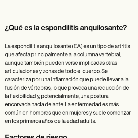
Patient Visit Summary Template
Help Center
Demos
Training Hub
Webinars
¿Qué es la espondilitis anquilosante?
Switch to Carepatron
Become a Partner
Pricing
La espondilitis anquilosante (EA) es un tipo de artritis
Why Carepatron?
que afecta principalmente a la columna vertebral,
Login
Get started
aunque también pueden verse implicadas otras
articulaciones y zonas de todo el cuerpo. Se
caracteriza por una inflamación que puede llevar a la
fusión de vértebras, lo que provoca una reducción de
la flexibilidad y, potencialmente, una postura
encorvada hacia delante. La enfermedad es más
común en hombres que en mujeres y suele comenzar
en los primeros años de la edad adulta.