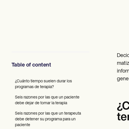
Profesionales de la Salud Mental
Trabajo Social
Nutricionistas
Fisioterapia
Psicología
Enfermeras/os
Masajistas
Terapia Ocupacional
Resources
Blogs
Decid
Guías
matiz
Table of content
Comparación
infor
Guías de la app
Plantillas
gener
¿Cuánto tiempo suelen durar los
Códigos ICD
programas de terapia?
Procedure Codes
Superbill Template
Seis razones por las que un paciente
Notas SOAP
debe dejar de tomar la terapia
¿C
Treatment Plan Template
Informed Consent Form
Seis razones por las que un terapeuta
te
Social Work Treatment Plans
debe detener su programa para un
DAR Note Template
paciente