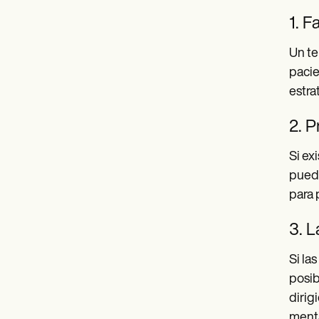
1. F
Un te
pacie
estra
2. P
Si ex
pueda
para 
3. L
Si la
posib
dirig
menta