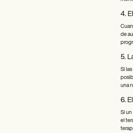
4. 
Cuand
de au
progr
5. L
Si la
posib
una r
6. E
Si un
el te
terap