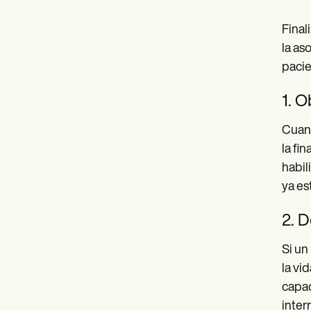
Final
la as
pacie
1. O
Cuand
la fi
habil
ya est
2. D
Si un
la vi
capac
inter