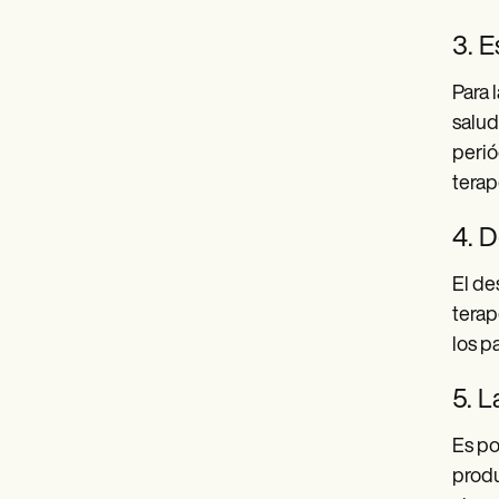
3. E
Para 
salud
perió
terap
4. 
El de
terap
los p
5. L
Es po
produ