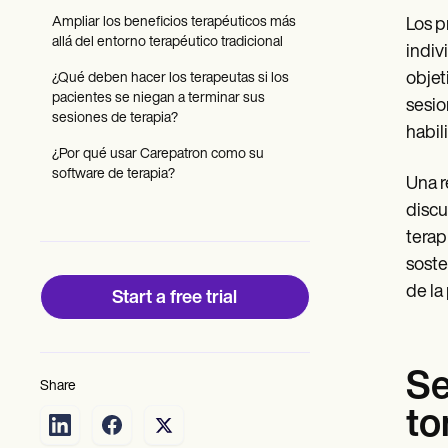
Patient Visit Summary Template
Help Center
Ampliar los beneficios terapéuticos más
Los p
Demos
allá del entorno terapéutico tradicional
indiv
Training Hub
objet
¿Qué deben hacer los terapeutas si los
Webinars
pacientes se niegan a terminar sus
Switch to Carepatron
sesio
sesiones de terapia?
Become a Partner
habil
Pricing
¿Por qué usar Carepatron como su
Why Carepatron?
software de terapia?
Login
Una r
Get started
discu
terap
soste
de la
Start a free trial
Se
Share
to