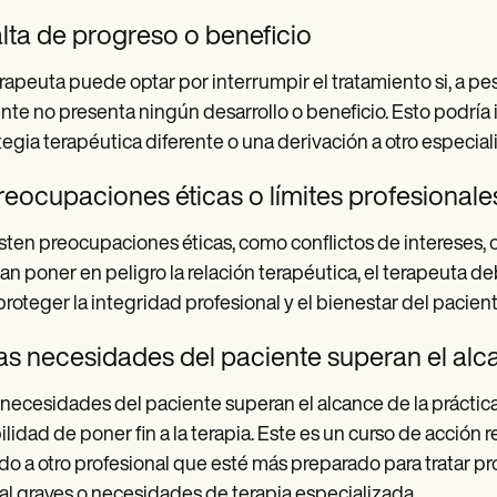
alta de progreso o beneficio
rapeuta puede optar por interrumpir el tratamiento si, a pesa
nte no presenta ningún desarrollo o beneficio. Esto podría 
tegia terapéutica diferente o una derivación a otro especiali
reocupaciones éticas o límites profesionale
isten preocupaciones éticas, como conflictos de intereses, o
n poner en peligro la relación terapéutica, el terapeuta deb
proteger la integridad profesional y el bienestar del pacient
as necesidades del paciente superan el alc
s necesidades del paciente superan el alcance de la práctica
ilidad de poner fin a la terapia. Este es un curso de acción
ido a otro profesional que esté más preparado para tratar 
l graves o necesidades de terapia especializada.