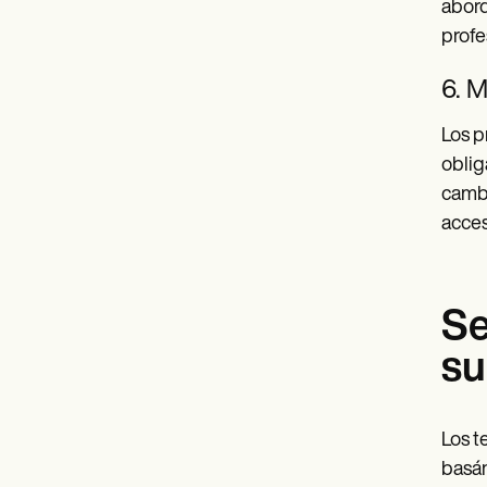
abord
profe
6. M
Los p
oblig
cambi
acces
Se
su
Los t
basán