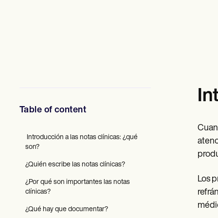
Profesionales de la Salud Mental
Trabajo Social
Nutricionistas
Fisioterapia
Psicología
Enfermeras/os
Masajistas
Terapia Ocupacional
Resources
In
Blogs
Guías
Table of content
Comparación
Guías de la app
Cuand
Plantillas
‍ Introducción a las notas clínicas: ¿qué
Códigos ICD
atenc
son?
Procedure Codes
produ
Superbill Template
¿Quién escribe las notas clínicas?
Notas SOAP
Los p
Treatment Plan Template
¿Por qué son importantes las notas
Informed Consent Form
refrá
clínicas?
Social Work Treatment Plans
médic
DAR Note Template
¿Qué hay que documentar?