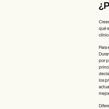
¿P
Creem
qué e
clíni
Para 
Duran
por p
princ
decis
los p
actua
mejor
Difer