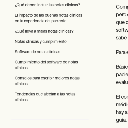
Patient Visit Summary Template
¿Qué deben incluir las notas clínicas?
Help Center
Compr
Demos
pero 
El impacto de las buenas notas clínicas
Training Hub
en la experiencia del paciente
que c
Webinars
Switch to Carepatron
softw
¿Qué lleva a malas notas clínicas?
Become a Partner
sabe 
Pricing
Notas clínicas y cumplimiento
Why Carepatron?
Login
Software de notas clínicas
Para 
Get started
Cumplimiento del software de notas
Básic
clínicas
pacie
Consejos para escribir mejores notas
evalu
clínicas
Tendencias que afectan a las notas
El co
clínicas
médic
hay a
guía.