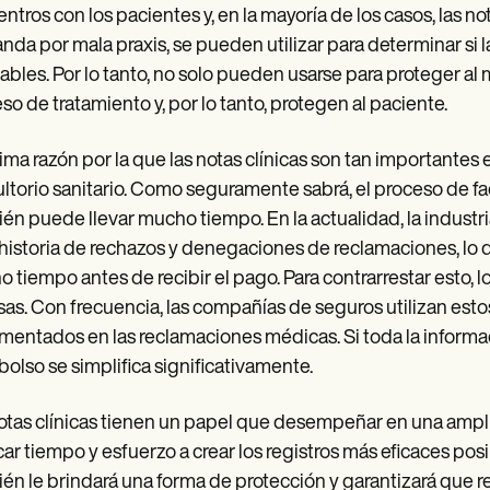
ntros con los pacientes y, en la mayoría de los casos, las not
da por mala praxis, se pueden utilizar para determinar si l
ables. Por lo tanto, no solo pueden usarse para proteger al
so de tratamiento y, por lo tanto, protegen al paciente.
tima razón por la que las notas clínicas son tan importantes
ltorio sanitario. Como seguramente sabrá, el proceso de
én puede llevar mucho tiempo. En la actualidad, la industri
 historia de rechazos y denegaciones de reclamaciones, lo 
 tiempo antes de recibir el pago. Para contrarrestar esto, l
sas. Con frecuencia, las compañías de seguros utilizan esto
entados en las reclamaciones médicas. Si toda la informac
olso se simplifica significativamente.
otas clínicas tienen un papel que desempeñar en una ampl
ar tiempo y esfuerzo a crear los registros más eficaces posi
én le brindará una forma de protección y garantizará que r