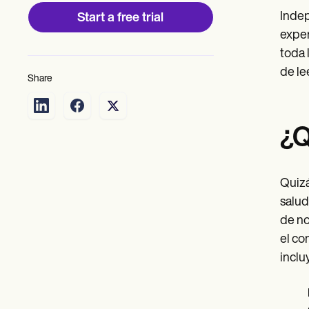
Indep
Start a free trial
exper
toda 
de le
Share
¿Q
Quizá
salud
de no
el co
inclu