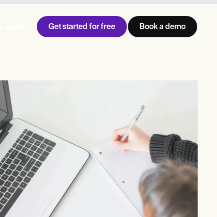
Get started for free
Book a demo
ar sesión