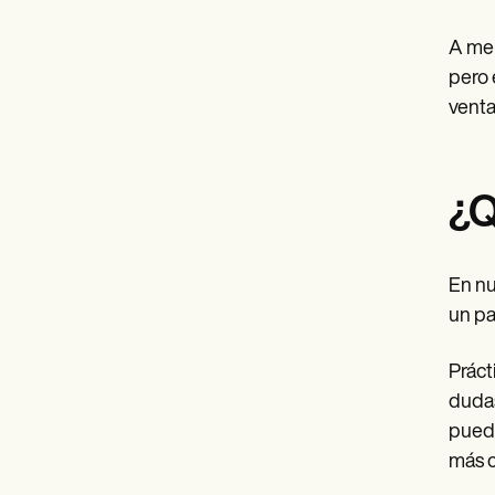
A men
pero 
venta
¿Q
En nu
un pa
Práct
dudas
puede
más 