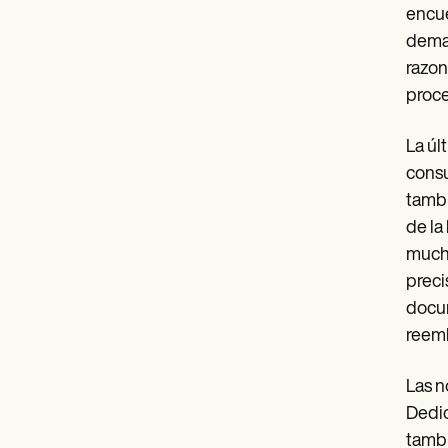
encue
deman
razon
proce
La úl
consu
tambi
de la
mucho
preci
docum
reemb
Las n
Dedic
tambi