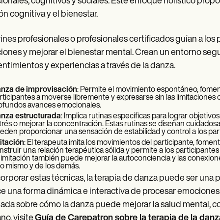
onales, cognitivos y sociales. Este enfoque holístico propor
ón cognitiva y el bienestar.
rines profesionales o profesionales certificados guían a los
ones y mejorar el bienestar mental. Crean un entorno segu
entimientos y experiencias a través de la danza.
nza de improvisación
: Permite el movimiento espontáneo, fomenta
rticipantes a moverse libremente y expresarse sin las limitacione
ofundos avances emocionales.
nza estructurada
: Implica rutinas específicas para lograr objetivo
trés o mejorar la concentración. Estas rutinas se diseñan cuidado
eden proporcionar una sensación de estabilidad y control a los part
itación
: El terapeuta imita los movimientos del participante, fome
nstruir una relación terapéutica sólida y permite a los participante
 imitación también puede mejorar la autoconciencia y las conexi
o mismo y de los demás.
corporar estas técnicas, la terapia de danza puede ser una 
e una forma dinámica e interactiva de procesar emociones 
lada sobre cómo la danza puede mejorar la salud mental, c
o, visite
Guía de Carepatron sobre la terapia de la danz