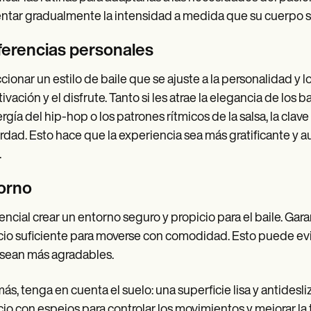
tar gradualmente la intensidad a medida que su cuerpo s
ferencias personales
cionar un estilo de baile que se ajuste a la personalidad y l
tivación y el disfrute. Tanto si les atrae la elegancia de los
ergía del hip-hop o los patrones rítmicos de la salsa, la cla
rdad. Esto hace que la experiencia sea más gratificante y a
.
orno
encial crear un entorno seguro y propicio para el baile. Ga
io suficiente para moverse con comodidad. Esto puede evit
 sean más agradables.
s, tenga en cuenta el suelo: una superficie lisa y antideslizan
io con espejos para controlar los movimientos y mejorar l