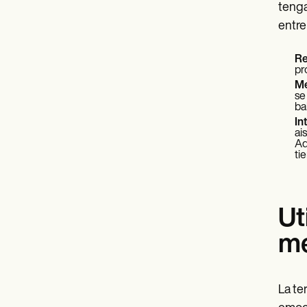
tenga
entre
Re
pr
Me
se
ba
In
ai
Ad
ti
Ut
me
La te