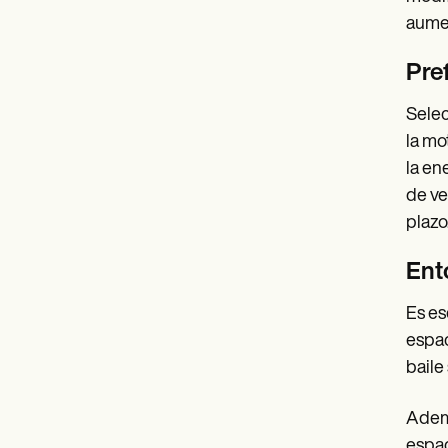
aumen
Pre
Selec
la mo
la en
de ve
plazo
Ent
Es es
espac
baile
Ademá
espac