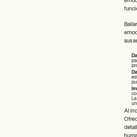
emoci
funci
Baila
emoci
sus s
Da
pa
pr
Da
es
pu
Im
co
La
un
Al in
Ofrec
detal
human