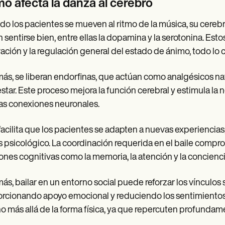
o afecta la danza al cerebro
o los pacientes se mueven al ritmo de la música, su cerebr
 sentirse bien, entre ellas la dopamina y la serotonina. Esto
ación y la regulación general del estado de ánimo, todo lo 
s, se liberan endorfinas, que actúan como analgésicos na
star. Este proceso mejora la función cerebral y estimula la 
s conexiones neuronales.
facilita que los pacientes se adapten a nuevas experiencia
s psicológico. La coordinación requerida en el baile comp
ones cognitivas como la memoria, la atención y la concienci
s, bailar en un entorno social puede reforzar los vínculos
rcionando apoyo emocional y reduciendo los sentimientos 
 más allá de la forma física, ya que repercuten profundame