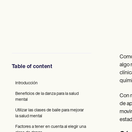
Profesionales de la Salud Mental
Trabajo Social
Nutricionistas
Fisioterapia
Psicología
Enfermeras/os
Masajistas
Terapia Ocupacional
Resources
Blogs
Como 
Guías
algo 
Table of content
Comparación
clíni
Guías de la app
Plantillas
quími
Introducción
Códigos ICD
Procedure Codes
Beneficios de la danza para la salud
Con r
Superbill Template
mental
Notas SOAP
de ap
Treatment Plan Template
Utilizar las clases de baile para mejorar
movim
Informed Consent Form
la salud mental
estad
Social Work Treatment Plans
DAR Note Template
Factores a tener en cuenta al elegir una