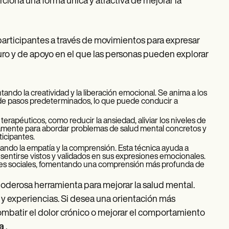
ciona una forma única y atractiva de mejorar la
 participantes a través de movimientos para expresar
ro y de apoyo en el que las personas pueden explorar
ndo la creatividad y la liberación emocional. Se anima a los
s de pasos predeterminados, lo que puede conducir a
s terapéuticos, como reducir la ansiedad, aliviar los niveles de
samente para abordar problemas de salud mental concretos y
icipantes.
ntando la empatía y la comprensión. Esta técnica ayuda a
s sentirse vistos y validados en sus expresiones emocionales.
ones sociales, fomentando una comprensión más profunda de
poderosa herramienta para mejorar la salud mental.
y experiencias. Si desea una orientación más
ombatir el dolor crónico o mejorar el comportamiento
a
.