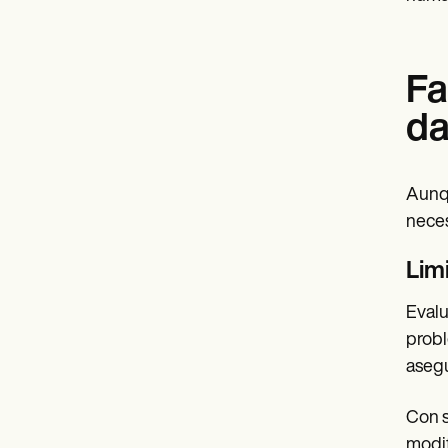
Fa
da
Aunqu
neces
Limi
Evalu
probl
asegú
Con s
modif