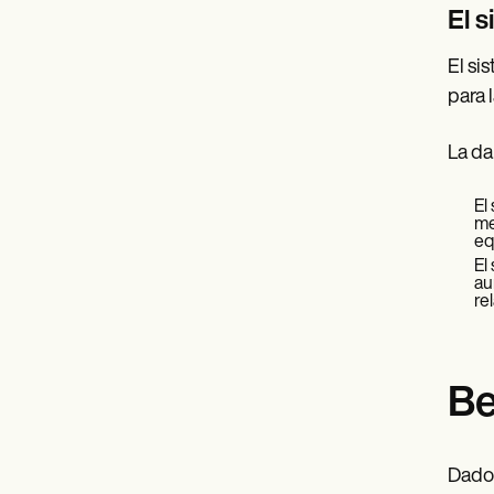
El 
El si
para 
La da
El
me
equ
El
au
re
Be
Dado 