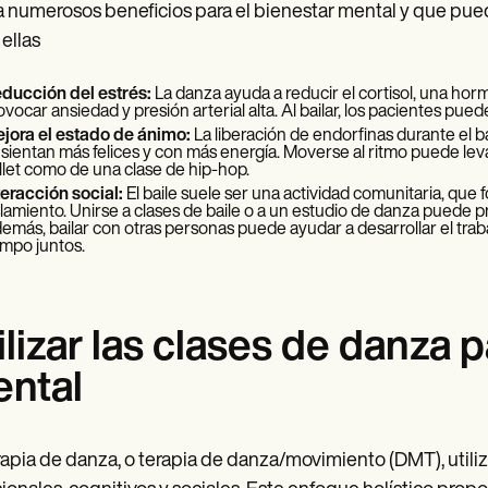
 numerosos beneficios para el bienestar mental y que pued
 ellas
ducción del estrés:
La danza ayuda a reducir el cortisol, una horm
ovocar ansiedad y presión arterial alta. Al bailar, los pacientes pued
jora el estado de ánimo:
La liberación de endorfinas durante el 
 sientan más felices y con más energía. Moverse al ritmo puede levant
llet como de una clase de hip-hop.
teracción social:
El baile suele ser una actividad comunitaria, que 
slamiento. Unirse a clases de baile o a un estudio de danza puede
emás, bailar con otras personas puede ayudar a desarrollar el traba
empo juntos.
ilizar las clases de danza 
ntal
rapia de danza, o terapia de danza/movimiento (DMT), util