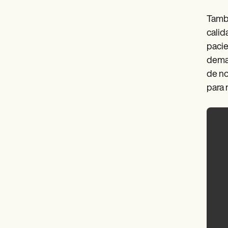
Tambi
calid
pacie
deman
de no
para 