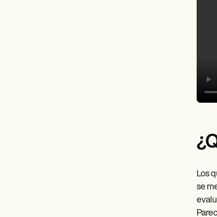
¿Q
Los q
se me
evalu
Parec