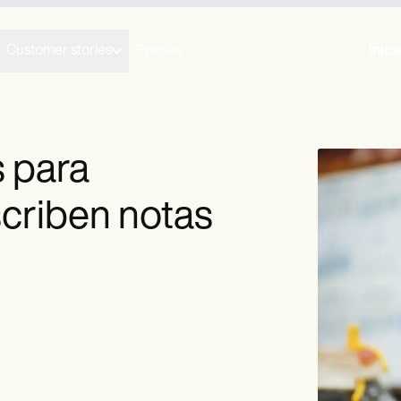
Customer stories
Precios
Inici
s para
scriben notas