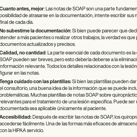
Cuanto antes, mejor
: Las notas de SOAP son una parte fundamenta
posibilidad de atrasarse en la documentación, intente escribir sus
final de cada día.
No subestime la documentación
: Si bien puede parecer que ded
atender a más pacientes o realizar otros trabajos, la verdad es que
documentos actualizados y precisos.
Calidad, no cantidad
: La parte esencial de cada documento es la 
SOAP pueden ser breves, pero esto debería deberse a la eliminación
información relevante. Todos los detalles relacionados con la lesión
figurar en las notas.
Tenga cuidado con las plantillas:
Si bien las plantillas pueden da
el consultorio, una buena idea de la información que se puede incl
problemáticas. Muchas plantillas de notas SOAP sobre quiroprácti
relevantes para el tratamiento de una lesión específica. Puede ser m
documentada sea aplicable únicamente al paciente.
Accesibilidad:
Después de escribir las notas de SOAP, los quiro
accederse fácilmente. Una de las formas más eficaces de almacena
con la HIPAA servicio.