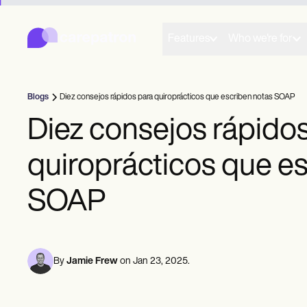
Carepatron
Product
Programación de citas
Features
Who we're for
Documentación Médica
Portal para Pacientes
Historial Médico
Facturación
Blogs
Diez consejos rápidos para quiroprácticos que escriben notas SOAP
Cumplimiento de Normativas
Formularios Online
Diez consejos rápido
Recordatorios
Pagos
quiroprácticos que e
Telesalud
Notas clínicas
Administración de Prácticas
SOAP
Community
Profesionales independientes
Consultorios
Equipos
Counselors
By
Jamie Frew
on
Jan 23, 2025
.
Coaches
Fonoaudiología
Quiropráctica