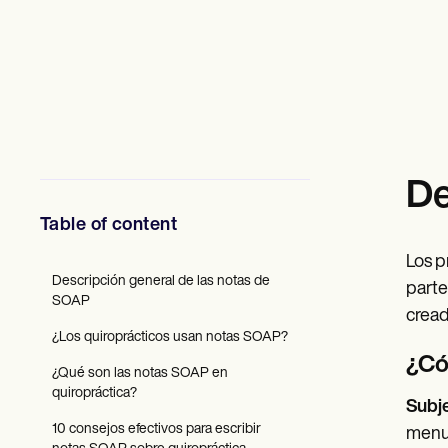
Profesionales de la Salud Mental
Trabajo Social
Nutricionistas
Fisioterapia
Psicología
Enfermeras/os
Masajistas
Terapia Ocupacional
Resources
De
Blogs
Guías
Table of content
Comparación
Guías de la app
Los p
Plantillas
Descripción general de las notas de
parte
Códigos ICD
SOAP
Procedure Codes
cread
Superbill Template
¿Los quiroprácticos usan notas SOAP?
Notas SOAP
¿Có
Treatment Plan Template
¿Qué son las notas SOAP en
Informed Consent Form
quiropráctica?
Subje
Social Work Treatment Plans
DAR Note Template
10 consejos efectivos para escribir
menud