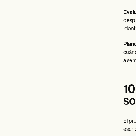
Evalu
despu
ident
Plano
cuánd
a sen
10
so
El pr
escri