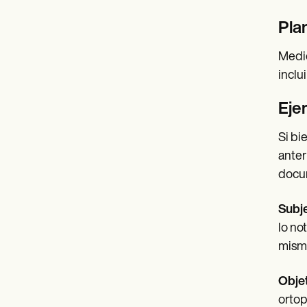
Pla
Medic
inclu
Eje
Si bi
anter
docu
Subje
lo no
mism
Objet
ortop