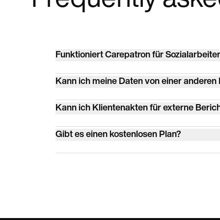
Frequently aske
Funktioniert Carepatron für Sozialarbeite
Ja. Carepatron wird von über 100 verschie
Kann ich meine Daten von einer anderen 
Gesundheitsfachberufe, Medizin und Wellne
Sozialarbeitern.
Ja. Importieren Sie aus CSV, XLS oder XLSX
Kann ich Klientenakten für externe Beric
Plattformen wie SimplePractice, Cliniko und
Ja. Exportieren Sie Akten und Notizen nach 
Gibt es einen kostenlosen Plan?
Ja. Kostenlos mit unbegrenzter Anzahl an K