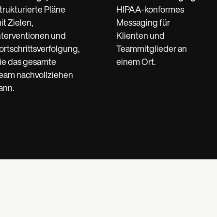
trukturierte Pläne
HIPAA-konformes
it Zielen,
Messaging für
nterventionen und
Klienten und
ortschrittsverfolgung,
Teammitglieder an
ie das gesamte
einem Ort.
eam nachvollziehen
ann.