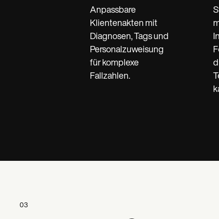
Anpassbare
S
Klientenakten mit
m
Diagnosen, Tags und
I
Personalzuweisung
F
für komplexe
d
Fallzahlen.
T
k
03