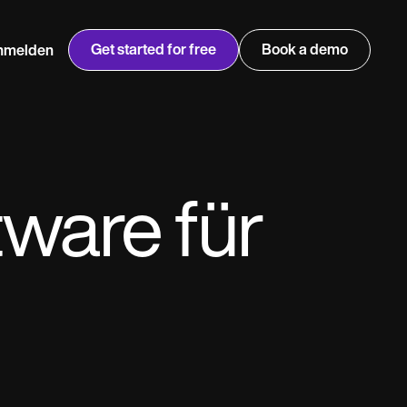
Get started for free
Book a demo
nmelden
w
Jen built LifeLoong Therapy alongside a demanding finance
 every type of practitioner — find the tools built for
n
career, with clients across the world.
Grow your business
ware für
View Jen’s story
Praxismanagement
Compliance und Sicherheit
Carepatron AI
Vollständigen Workflow
anzeigen