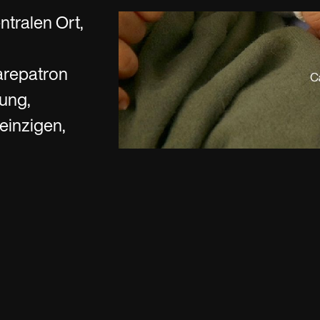
es
Insurance claims
ntralen Ort,
d
repatron
nung,
einzigen,