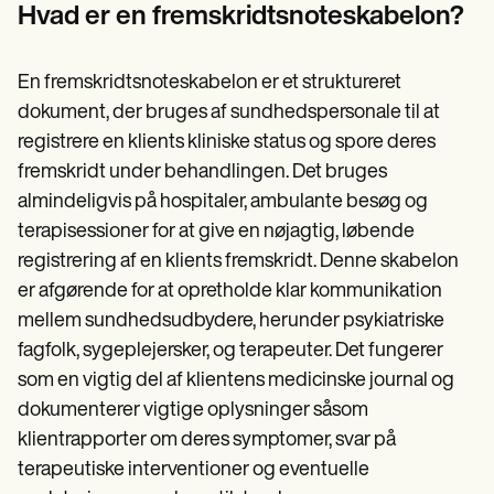
Patient Visit Summary Template
Hvad er en fremskridtsnoteskabelon?
Help Center
Demos
Training Hub
En fremskridtsnoteskabelon er et struktureret
Webinars
Switch to Carepatron
dokument, der bruges af sundhedspersonale til at
Become a Partner
registrere en klients kliniske status og spore deres
Pricing
fremskridt under behandlingen. Det bruges
Why Carepatron?
Login
almindeligvis på hospitaler, ambulante besøg og
Get started
terapisessioner for at give en nøjagtig, løbende
registrering af en klients fremskridt. Denne skabelon
er afgørende for at opretholde klar kommunikation
mellem sundhedsudbydere, herunder psykiatriske
fagfolk, sygeplejersker, og terapeuter. Det fungerer
som en vigtig del af klientens medicinske journal og
dokumenterer vigtige oplysninger såsom
klientrapporter om deres symptomer, svar på
terapeutiske interventioner og eventuelle