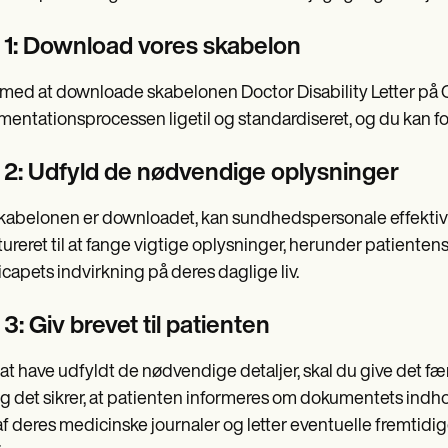
n 1: Download vores skabelon
 med at downloade skabelonen Doctor Disability Letter på
entationsprocessen ligetil og standardiseret, og du kan fo
n 2: Udfyld de nødvendige oplysninger
kabelonen er downloadet, kan sundhedspersonale effektivt 
tureret til at fange vigtige oplysninger, herunder patienten
capets indvirkning på deres daglige liv.
 3: Giv brevet til patienten
 at have udfyldt de nødvendige detaljer, skal du give det fæ
og det sikrer, at patienten informeres om dokumentets indh
af deres medicinske journaler og letter eventuelle fremtidig