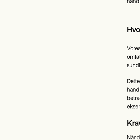
handi
Hvo
Vores
omfat
sundh
Dette
handi
betra
ekse
Krav
Når d