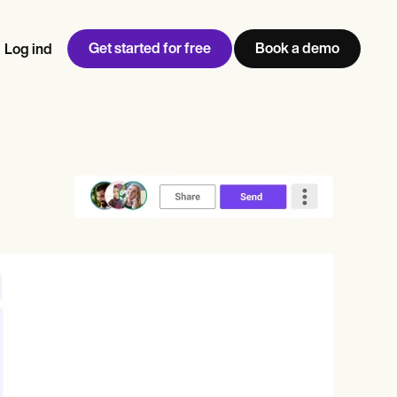
Get started for free
Book a demo
Log ind
w
Jen built LifeLoong Therapy alongside a demanding finance
 every type of practitioner — find the tools built for
career, with clients across the world.
Grow your business
View Jen’s story
Praksisstyring
Overholdelse og sikkerhed
Carepatron AI
Se hele arbejdsgangen