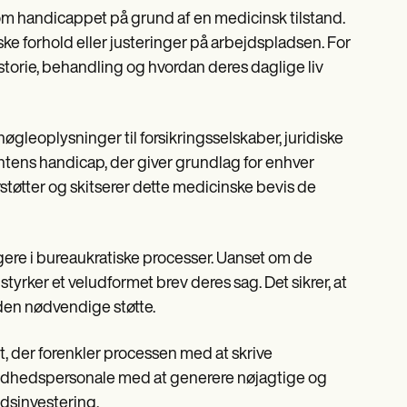
om handicappet på grund af en medicinsk tilstand.
diske forhold eller justeringer på arbejdspladsen. For
orie, behandling og hvordan deres daglige liv
gleoplysninger til forsikringsselskaber, juridiske
entens handicap, der giver grundlag for enhver
rstøtter og skitserer dette medicinske bevis de
igere i bureaukratiske processer. Uanset om de
yrker et veludformet brev deres sag. Det sikrer, at
å den nødvendige støtte.
 der forenkler processen med at skrive
sundhedspersonale med at generere nøjagtige og
dsinvestering.