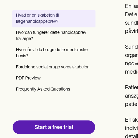
Patient Visit Summary Template
En læ
Help Center
Demos
Det e
Hvad er en skabelon til
Training Hub
lægehandicappebrev?
sundh
Webinars
Switch to Carepatron
påvir
Hvordan fungerer dette handicapbrev
Become a Partner
fra læge?
Pricing
Sundh
Why Carepatron?
Hvornår vil du bruge dette medicinske
organ
Login
bevis?
Get started
nødve
Fordelene ved at bruge vores skabelon
medic
PDF Preview
Patie
Frequently Asked Questions
ansøg
patie
En sk
Start a free trial
indiv
detal