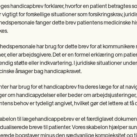
ges handicapbrev forklarer, hvorfor en patient betragtes s
r vigtigt for forskellige situationer som forsikringskrav, juri
edspersonale fanger dette brev patientens medicinske hist
kes.
edspersonale har brug for dette brev for at kommunikere nø
er, eller arbejdsgivere. Det er en formel erklæring om pati
ndig støtte eller indkvartering. I juridiske situationer unde
inske årsager bag handicapkravet.
nter har brug for et handicapbrev fra deres læge for at nav
er om handicapydelser eller beder om arbejdsjusteringer, st
ntens behov er tydeligt angivet, hvilket gør det lettere at f
abelon til lægehandicappebrev er et færdiglavet dokument,
idualiserede breve til patienter. Vores skabelon hjælper 
jerede bogstaver minus den sædvanlige kompleksitet og ti