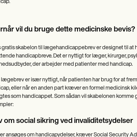
cap.
rnår vil du bruge dette medicinske bevis?
 gratis skabelon til lægehandicappebrev er designet til a
tende handicapbreve. Det er nyttigt for læger, kirurger, ps
edsudbyder, der arbejder med patienter med handicap.
 lægebrev er især nyttigt, når patienten har brug for at fr
cap, eller når en anden part kræver en formel medicinsk kild
gtes som handicappet. Som sådan vil skabelonen komme godt
mpler:
 om social sikring ved invaliditetsydelser
er ansøges om handicapydelser, kræver Social Security Admi