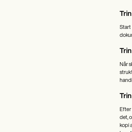
Tri
Start
dokum
Tri
Når s
struk
handi
Trin
Efter
det, 
kopi 