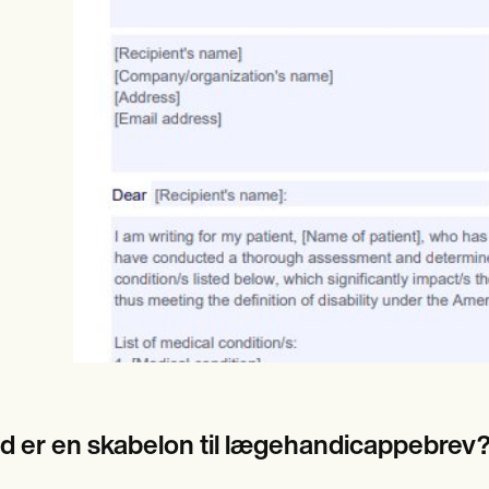
es
Insurance claims
d er en skabelon til lægehandicappebrev