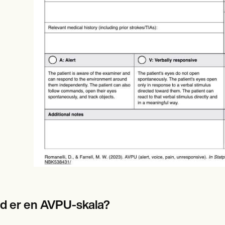
es
Insurance claims
d er en AVPU-skala?