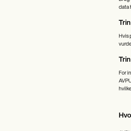
data 
Tri
Hvis 
vurde
Tri
For i
AVPU-
hvilk
Hvo