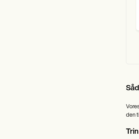
Såd
Vores
den t
Trin