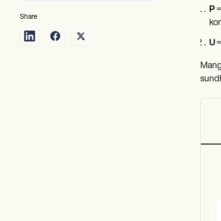
P
=
Share
kom
U
=
Mange
sundh