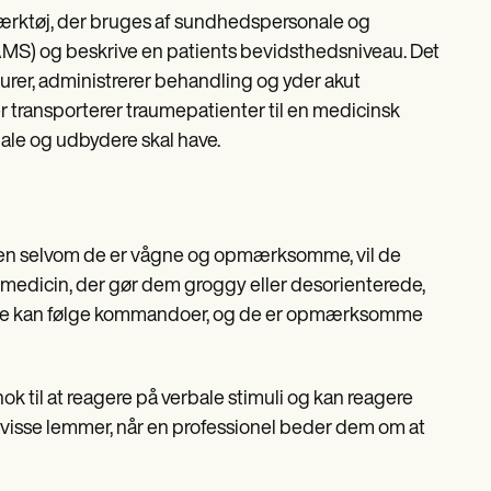
 værktøj, der bruges af sundhedspersonale og
AMS) og beskrive en patients bevidsthedsniveau. Det
rer, administrerer behandling og yder akut
r transporterer traumepatienter til en medicinsk
nale og udbydere skal have.
n. Men selvom de er vågne og opmærksomme, vil de
er medicin, der gør dem groggy eller desorienterede,
nt, de kan følge kommandoer, og de er opmærksomme
nok til at reagere på verbale stimuli og kan reagere
 visse lemmer, når en professionel beder dem om at