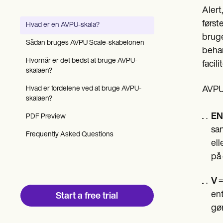
Patient Visit Summary Template
Alert
Help Center
Demos
først
Hvad er en AVPU-skala?
Training Hub
bruge
Webinars
Sådan bruges AVPU Scale-skabelonen
Switch to Carepatron
behan
Become a Partner
Hvornår er det bedst at bruge AVPU-
facil
Pricing
skalaen?
Why Carepatron?
Hvad er fordelene ved at bruge AVPU-
AVPU-
Login
skalaen?
Get started
EN
PDF Preview
san
Frequently Asked Questions
ell
på 
V
=
ent
Start a free trial
gør