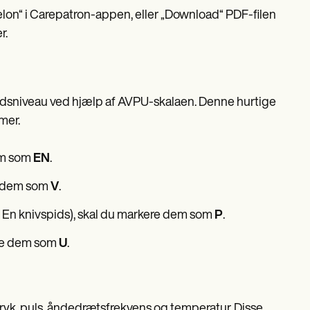
n“ i Carepatron-appen, eller „Download“ PDF-filen
r.
edsniveau ved hjælp af AVPU-skalaen. Denne hurtige
mer.
em som
EN
.
re dem som
V
.
s. En knivspids), skal du markere dem som
P
.
ere dem som
U
.
tryk, puls, åndedrætsfrekvens og temperatur. Disse