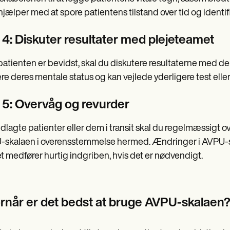
hjælper med at spore patientens tilstand over tid og identi
n 4: Diskuter resultater med plejeteamet
patienten er bevidst, skal du diskutere resultaterne med 
re deres mentale status og kan vejlede yderligere test eller 
n 5: Overvåg og revurder
ndlagte patienter eller dem i transit skal du regelmæssig
skalaen i overensstemmelse hermed. Ændringer i AVPU-scor
et medfører hurtig indgriben, hvis det er nødvendigt.
rnår er det bedst at bruge AVPU-skalaen