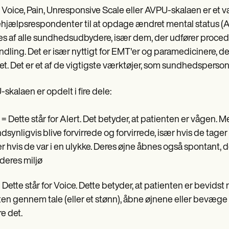
, Voice, Pain, Unresponsive Scale eller AVPU-skalaen er et
ehjælpsrespondenter til at opdage ændret mental status (
s af alle sundhedsudbydere, især dem, der udfører procedu
dling. Det er især nyttigt for EMT'er og paramedicinere, de
itet. Det er et af de vigtigste værktøjer, som sundhedsperso
skalaen er opdelt i fire dele:
= Dette står for Alert. Det betyder, at patienten er våge
dsynligvis blive forvirrede og forvirrede, især hvis de tag
er hvis de var i en ulykke. Deres øjne åbnes også sponta
deres miljø
 Dette står for Voice. Dette betyder, at patienten er bevidst 
en gennem tale (eller et stønn), åbne øjnene eller bevæge
e det.