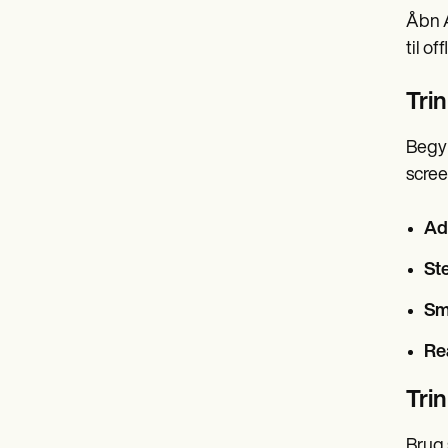
Åbn A
til o
Trin
Begyn
scree
Ad
St
Sm
Re
Trin
Brug 