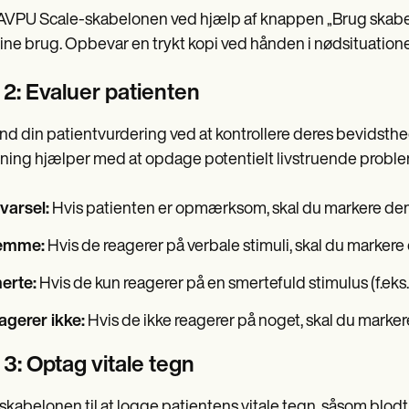
VPU Scale-skabelonen ved hjælp af knappen „Brug skabelo
ffline brug. Opbevar en trykt kopi ved hånden i nødsituatione
 2: Evaluer patienten
d din patientvurdering ved at kontrollere deres bevidsth
ning hjælper med at opdage potentielt livstruende proble
varsel:
Hvis patienten er opmærksom, skal du markere d
emme:
Hvis de reagerer på verbale stimuli, skal du marke
erte:
Hvis de kun reagerer på en smertefuld stimulus (f.ek
agerer ikke:
Hvis de ikke reagerer på noget, skal du mark
 3: Optag vitale tegn
skabelonen til at logge patientens vitale tegn, såsom blod