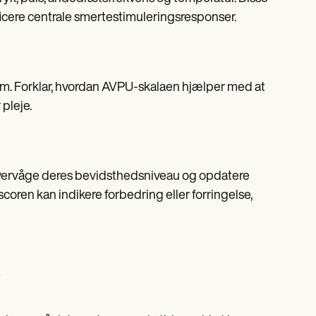
ficere centrale smertestimuleringsresponser.
dem. Forklar, hvordan AVPU-skalaen hjælper med at
pleje.
t overvåge deres bevidsthedsniveau og opdatere
en kan indikere forbedring eller forringelse,
?