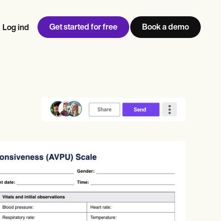
Get started for free
Book a demo
Log ind
w
Jen built LifeLoong Therapy alongside a demanding finance
 every type of practitioner — find the tools built for
career, with clients across the world.
Grow your business
View Jen’s story
Praksisstyring
Overholdelse og sikkerhed
Carepatron AI
Se hele arbejdsgangen